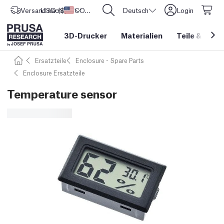
Versand nach
USD ($)
Vereinigte Staaten
CORE One L: Jetzt auf Lager!
Deutsch
Login
3D-Drucker
Materialien
Teile
&
Zube
Ersatzteile
Enclosure - Spare Parts
Enclosure Ersatzteile
Temperature sensor