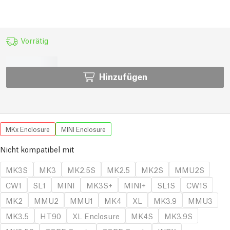
Vorrätig
Hinzufügen
MKx Enclosure
MINI Enclosure
Nicht kompatibel mit
MK3S
MK3
MK2.5S
MK2.5
MK2S
MMU2S
CW1
SL1
MINI
MK3S+
MINI+
SL1S
CW1S
MK2
MMU2
MMU1
MK4
XL
MK3.9
MMU3
MK3.5
HT90
XL Enclosure
MK4S
MK3.9S