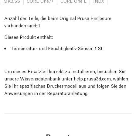
MK3.5S
CORE One/+
CORE One L
INDX
Anzahl der Teile, die beim Original Prusa Enclosure
vorhanden sind:
1
Dieses Produkt enthält:
Temperatur- und Feuchtigkeits-Sensor
: 1
St.
Um dieses Ersatzteil korrekt zu installieren, besuchen Sie
unsere Wissensdatenbank unter
help.prusa3d.com
, wählen
Sie Ihr spezifisches Druckermodell aus und folgen Sie den
Anweisungen in der Reparaturanleitung.