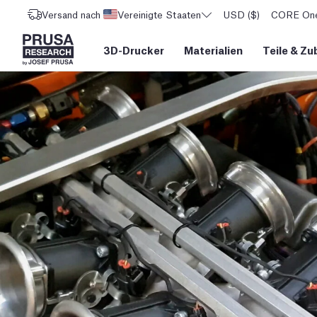
Versand nach
Vereinigte Staaten
USD ($)
CORE One 
3D-Drucker
Materialien
Teile
&
Zu