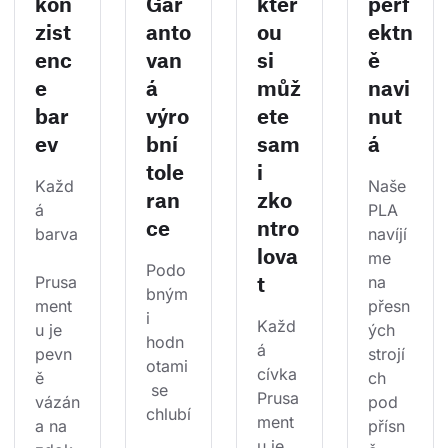
kon
Gar
kter
perf
zist
anto
ou
ektn
enc
van
si
ě
e
á
můž
navi
bar
výro
ete
nut
ev
bní
sam
á
tole
i
Každ
Naše 
ran
zko
á 
PLA 
ce
ntro
barva
navíjí
lova
me 
Podo
t
Prusa
na 
bným
ment
přesn
i 
Každ
u je 
ých 
hodn
á 
pevn
strojí
otami
cívka 
ě 
ch 
 se 
Prusa
vázán
pod 
chlubí
ment
a na 
přísn
u je 