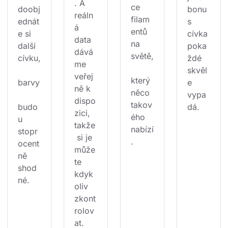
. A 
ce 
doobj
bonu
reáln
filam
ednát
s 
á 
entů 
e si 
cívka 
data 
na 
další 
poka
dává
světě,
cívku,
ždé 
me 
skvěl
veřej
který 
barvy
e 
ně k 
něco 
vypa
dispo
takov
budo
dá.
zici, 
ého 
u 
takže
nabízí
stopr
 si je 
.
ocent
může
ně 
te 
shod
kdyk
né.
oliv 
zkont
rolov
at.