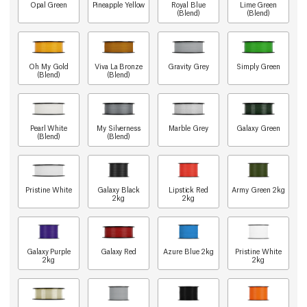
Opal Green
Pineapple Yellow
Royal Blue
Lime Green
(Blend)
(Blend)
Oh My Gold
Viva La Bronze
Gravity Grey
Simply Green
(Blend)
(Blend)
Pearl White
My Silverness
Marble Grey
Galaxy Green
(Blend)
(Blend)
Pristine White
Galaxy Black
Lipstick Red
Army Green 2kg
2kg
2kg
Galaxy Purple
Galaxy Red
Azure Blue 2kg
Pristine White
2kg
2kg