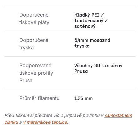
Doporučené 
Hladký PEI /
texturovaný /
tiskové pláty
saténový
Doporučená 
0,4mm mosazná
tryska
tryska
Podporované 
Všechny 3D tiskárny
Prusa
tiskové profily 
Prusa
Průměr filamentu
1,75 mm
Před tiskem si přečtěte víc o přípravě povrchu v
samostatném
článku
a
v materiálové tabulce
.