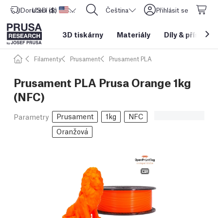
Doručení do
USD ($)
Spojené státy americké
CORE One L: Nyní skladem!
Čeština
Přihlásit se
3D tiskárny
Materiály
Díly
&
příslušen
Filamenty
Prusament
Prusament PLA
Prusament PLA Prusa Orange 1kg
(NFC)
Prusament
1kg
NFC
Parametry
Oranžová