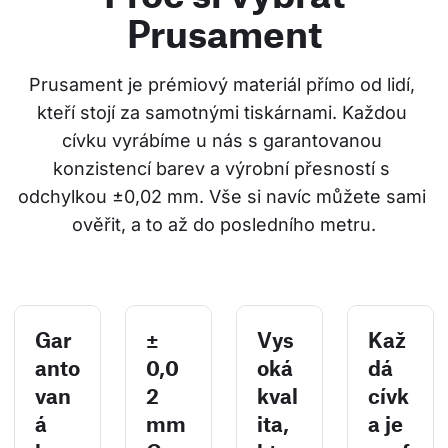
Prusament
Prusament je prémiový materiál přímo od lidí, 
kteří stojí za samotnými tiskárnami. Každou 
cívku vyrábíme u nás s garantovanou 
konzistencí barev a výrobní přesností s 
odchylkou ±0,02 mm. Vše si navíc můžete sami 
ověřit, a to až do posledního metru.
Gar
±
Vys
Kaž
anto
0,0
oká
dá
van
2
kval
cívk
á
mm
ita,
a je