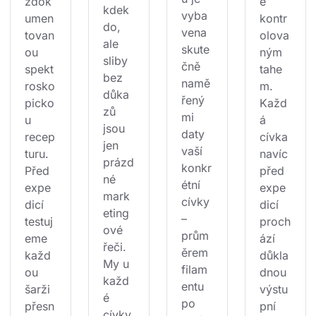
zdok
ě 
kdek
vyba
umen
kontr
do, 
vena 
tovan
olova
ale 
skute
ou 
ným 
sliby 
čně 
spekt
tahe
bez 
namě
rosko
m. 
důka
řený
picko
Každ
zů 
mi 
u 
á 
jsou 
daty 
recep
cívka 
jen 
vaší 
turu. 
navíc 
prázd
konkr
Před 
před 
né 
étní 
expe
expe
mark
cívky 
dicí 
dicí 
eting
– 
testuj
proch
ové 
prům
eme 
ází 
řeči. 
ěrem 
každ
důkla
My u 
filam
ou 
dnou 
každ
entu 
šarži 
výstu
é 
po 
přesn
pní 
cívky 