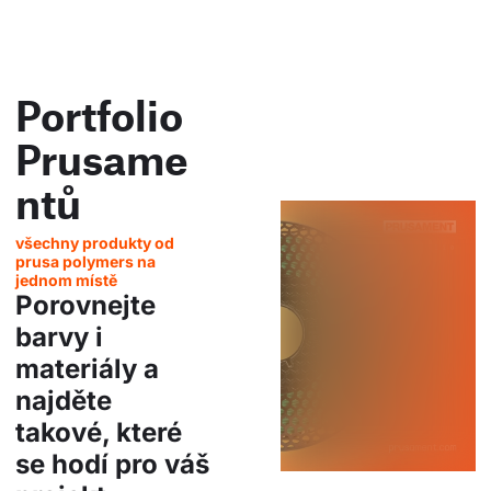
Portfolio
Prusame
ntů
všechny produkty od
prusa polymers na
jednom místě
Porovnejte
barvy i
materiály a
najděte
takové, které
se hodí pro váš