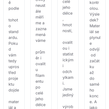
celé 
ě 
kontr
neust
jeho 
podle
olou. 
ále 
délce
Výsle
měří
, 
tohot
dek? 
me a 
hmot
o 
Mater
zazna
ností,
stand
iál se 
mená
ardu. 
plynul
váme
ovalit
Poku
e 
ou i 
d 
odvíjí
prům
statist
vám 
 od 
ěr i 
ickým
tedy 
začát
ovalit
i 
upros
ku 
u 
odch
třed 
až 
filam
ylkam
proje
do 
entu 
i. 
ktu 
samé
po 
Jsme 
dojde
ho 
celé 
jediný
konc
jeho 
mater
e. A 
délce
výrob
iál a 
jako 