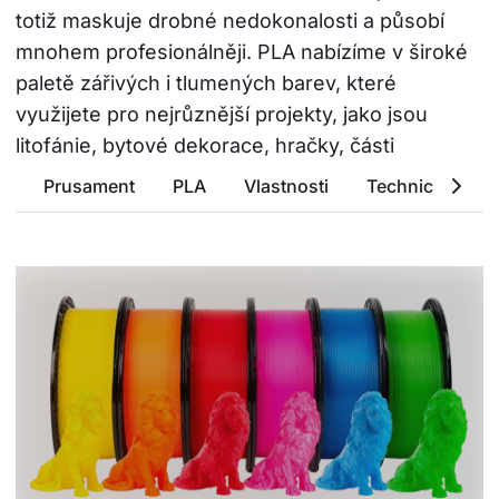
totiž maskuje drobné nedokonalosti a působí 
mnohem profesionálněji. PLA nabízíme v široké 
paletě zářivých i tlumených barev, které 
využijete pro nejrůznější projekty, jako jsou 
litofánie, bytové dekorace, hračky, části 
kostýmů a mnoho dalšího.
Prusament
PLA
Vlastnosti
Technické para