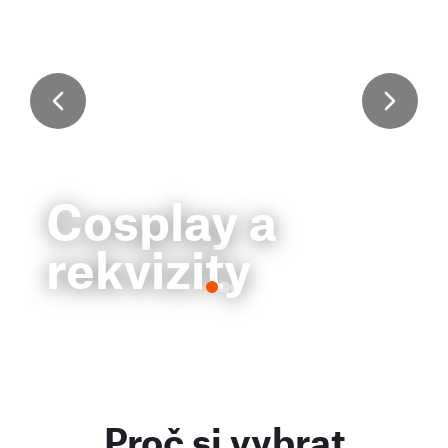
Cosplay a
rekvizity
Proč si vybrat