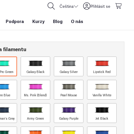
Čeština
Přihlásit se
Podpora
Kurzy
Blog
O nás
a filamentu
Pro Green
Galaxy Black
Galaxy Silver
Lipstick Red
re Blue
Ms. Pink (Blend)
Pearl Mouse
Vanilla White
man's Grey
Army Green
Galaxy Purple
Jet Black