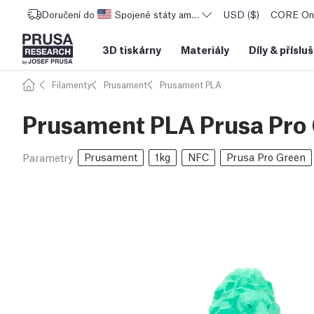
Doručení do
Spojené státy americké
USD ($)
CORE One
3D tiskárny
Materiály
Díly
&
příslu
Filamenty
Prusament
Prusament PLA
Prusament PLA Prusa Pro 
Prusament
1kg
NFC
Prusa Pro Green
Parametry