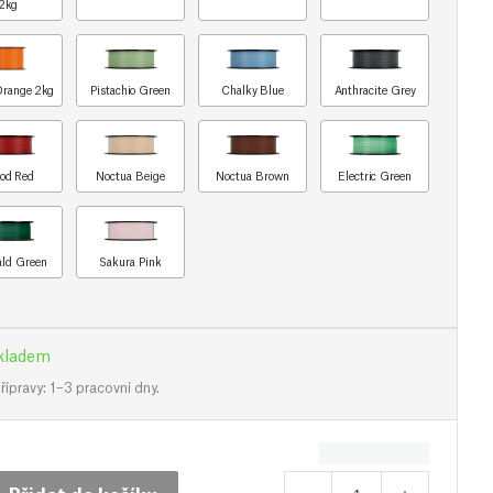
2kg
Orange 2kg
Pistachio Green
Chalky Blue
Anthracite Grey
od Red
Noctua Beige
Noctua Brown
Electric Green
ld Green
Sakura Pink
kladem
ípravy: 1–3 pracovní dny.