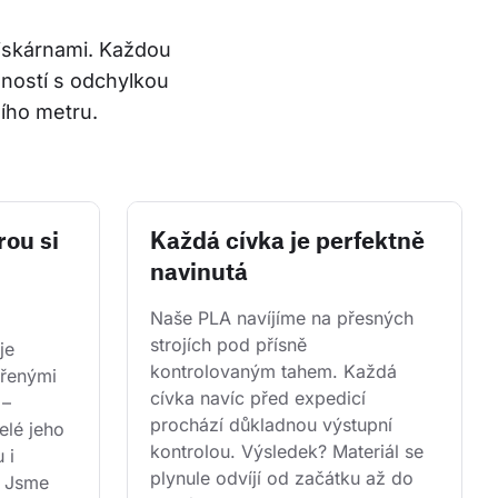
tiskárnami. Každou 
ností s odchylkou 
ího metru.
rou si
Každá cívka je perfektně
navinutá
Naše PLA navíjíme na přesných 
strojích pod přísně 
je 
kontrolovaným tahem. Každá 
řenými 
cívka navíc před expedicí 
 – 
prochází důkladnou výstupní 
lé jeho 
kontrolou. Výsledek? Materiál se 
 i 
plynule odvíjí od začátku až do 
. Jsme 