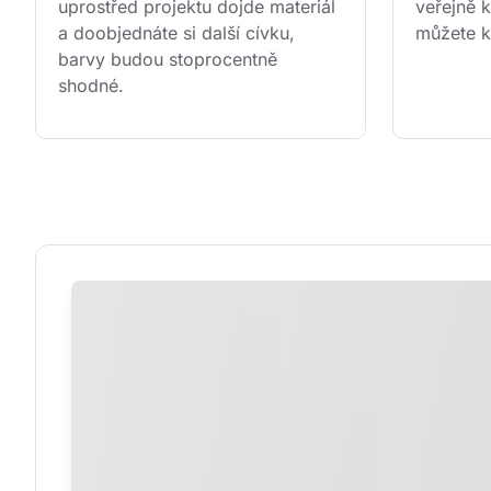
uprostřed projektu dojde materiál 
veřejně k
a doobjednáte si další cívku, 
můžete k
barvy budou stoprocentně 
shodné.