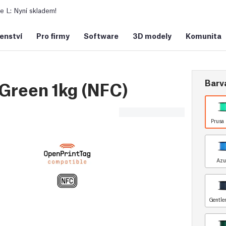
 L: Nyní skladem!
šenství
Pro firmy
Software
3D modely
Komunita
Barv
Green 1kg (NFC)
Prusa 
Azu
Gentle