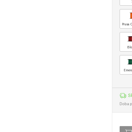
Prusa 
Blo
Emera
S
Doba př