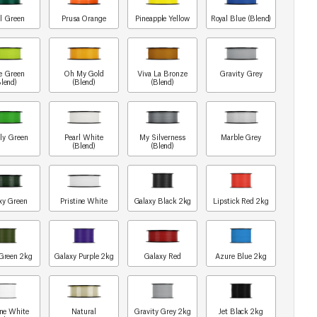
l Green
Prusa Orange
Pineapple Yellow
Royal Blue (Blend)
e Green
Oh My Gold
Viva La Bronze
Gravity Grey
Blend)
(Blend)
(Blend)
ly Green
Pearl White
My Silverness
Marble Grey
(Blend)
(Blend)
xy Green
Pristine White
Galaxy Black 2kg
Lipstick Red 2kg
Green 2kg
Galaxy Purple 2kg
Galaxy Red
Azure Blue 2kg
ine White
Natural
Gravity Grey 2kg
Jet Black 2kg