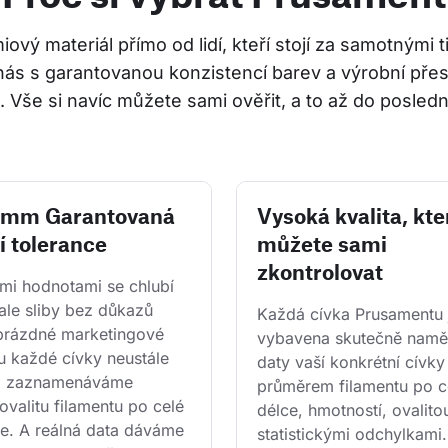
ový materiál přímo od lidí, kteří stojí za samotnými 
nás s garantovanou konzistencí barev a výrobní přes
 Vše si navíc můžete sami ověřit, a to až do posledn
2 mm Garantovaná
Vysoká kvalita, kte
í tolerance
můžete sami
zkontrolovat
i hodnotami se chlubí 
ale sliby bez důkazů 
Každá cívka Prusamentu 
 prázdné marketingové 
vybavena skutečně namě
u každé cívky neustále 
daty vaší konkrétní cívky
a zaznamenáváme 
průměrem filamentu po ce
ovalitu filamentu po celé 
délce, hmotností, ovalitou
ce. A reálná data dáváme 
statistickými odchylkami