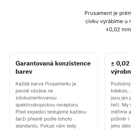
Prusament je prémi
cívku vyrábíme u 
±0,02 mm.
Garantovaná konzistence
± 0,0
barev
výrobn
Každá barva Prusamentu je 
Podobným
pevně vázána na 
kdekdo, 
zdokumentovanou 
jsou jen
spektroskopickou recepturu. 
řeči. My 
Před expedicí testujeme každou 
měříme 
šarži přesně podle tohoto 
průměr i 
standardu. Pokud vám tedy 
jeho dél