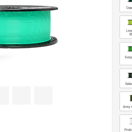
Opa
Lim
(
Simp
Gala
Army 
Prist