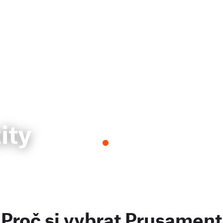
ity
Proč si vybrat Prusament