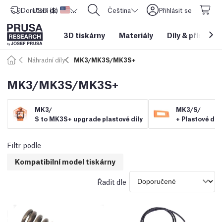
Doručení do
USD ($)
Spojené státy americké
CORE One L: Nyní skladem!
Čeština
Přihlásit se
3D tiskárny
Materiály
Díly
&
příslušen
Náhradní díly
MK3/MK3S/MK3S+
MK3/MK3S/MK3S+
MK3/
MK3/
S/
S to MK3S+ upgrade plastové díly
+ Plastové díly
Filtr podle
Kompatibilní model tiskárny
Řadit dle