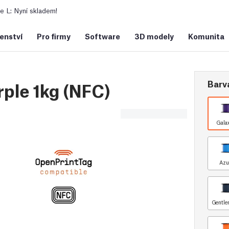
 L: Nyní skladem!
šenství
Pro firmy
Software
3D modely
Komunita
Barv
ple 1kg (NFC)
Gala
Azu
Gentle