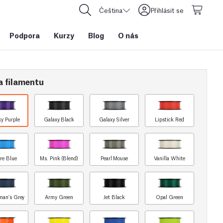
Čeština
Přihlásit se
Podpora
Kurzy
Blog
O nás
a filamentu
xy Purple
Galaxy Black
Galaxy Silver
Lipstick Red
re Blue
Ms. Pink (Blend)
Pearl Mouse
Vanilla White
man's Grey
Army Green
Jet Black
Opal Green