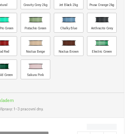
atural
Gravity Grey 2kg
Jet Black 2kg
Prusa Orange 2kg
Pro Green
Pistachio Green
Chalky Blue
Anthracite Grey
od Red
Noctua Beige
Noctua Brown
Electric Green
ld Green
Sakura Pink
kladem
ípravy: 1–3 pracovní dny.