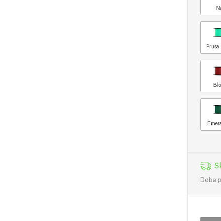
N
Prusa 
Blo
Emera
S
Doba př