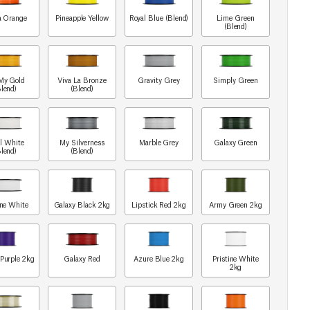
a Orange
Pineapple Yellow
Royal Blue (Blend)
Lime Green
(Blend)
My Gold
Viva La Bronze
Gravity Grey
Simply Green
Blend)
(Blend)
rl White
My Silverness
Marble Grey
Galaxy Green
Blend)
(Blend)
ine White
Galaxy Black 2kg
Lipstick Red 2kg
Army Green 2kg
 Purple 2kg
Galaxy Red
Azure Blue 2kg
Pristine White
2kg