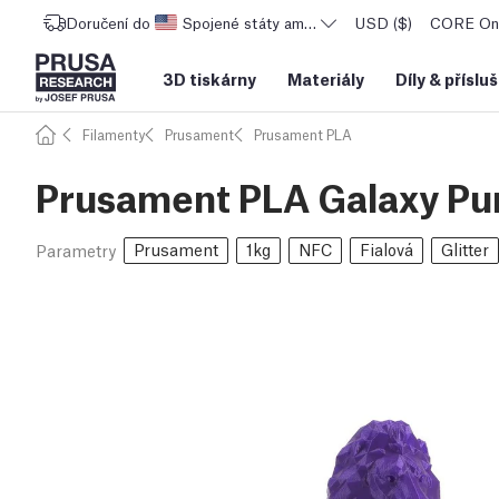
Doručení do
Spojené státy americké
USD ($)
CORE One
3D tiskárny
Materiály
Díly
&
příslu
Filamenty
Prusament
Prusament PLA
Prusament PLA Galaxy Pur
Prusament
1kg
NFC
Fialová
Glitter
Parametry