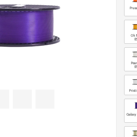
Prus
Oh 
(
Pea
(
Prist
Galaxy