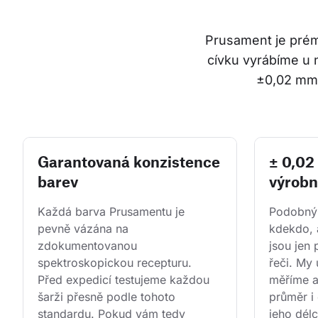
Prusament je prémi
cívku vyrábíme u 
±0,02 mm.
Garantovaná konzistence
± 0,0
barev
výrobn
Každá barva Prusamentu je 
Podobným
pevně vázána na 
kdekdo, 
zdokumentovanou 
jsou jen
spektroskopickou recepturu. 
řeči. My 
Před expedicí testujeme každou 
měříme 
šarži přesně podle tohoto 
průměr i 
standardu. Pokud vám tedy 
jeho dél