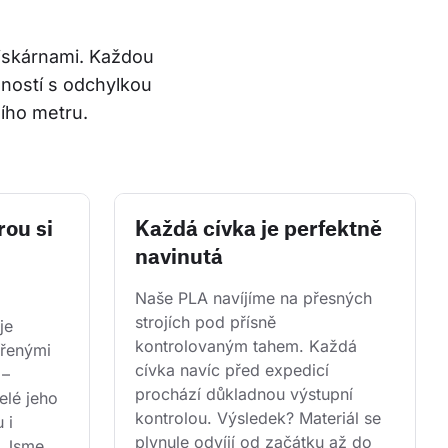
tiskárnami. Každou 
ností s odchylkou 
ího metru.
rou si
Každá cívka je perfektně
navinutá
Naše PLA navíjíme na přesných 
strojích pod přísně 
je 
kontrolovaným tahem. Každá 
řenými 
cívka navíc před expedicí 
 – 
prochází důkladnou výstupní 
lé jeho 
kontrolou. Výsledek? Materiál se 
 i 
plynule odvíjí od začátku až do 
. Jsme 