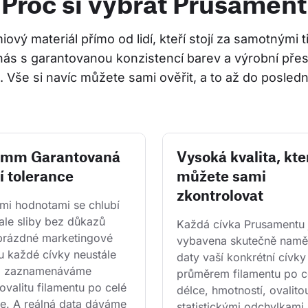
Proč si vybrat Prusament
ový materiál přímo od lidí, kteří stojí za samotnými 
nás s garantovanou konzistencí barev a výrobní přes
 Vše si navíc můžete sami ověřit, a to až do posledn
2 mm Garantovaná
Vysoká kvalita, kte
í tolerance
můžete sami
zkontrolovat
i hodnotami se chlubí 
ale sliby bez důkazů 
Každá cívka Prusamentu 
 prázdné marketingové 
vybavena skutečně namě
u každé cívky neustále 
daty vaší konkrétní cívky
a zaznamenáváme 
průměrem filamentu po ce
ovalitu filamentu po celé 
délce, hmotností, ovalitou
ce. A reálná data dáváme 
statistickými odchylkami