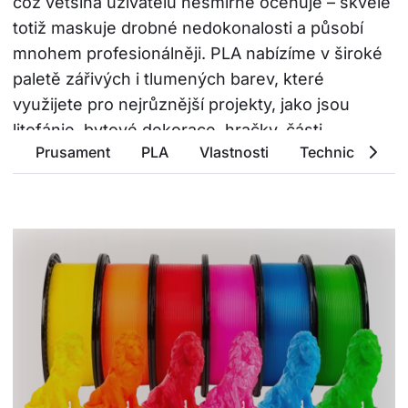
což většina uživatelů nesmírně oceňuje – skvěle 
totiž maskuje drobné nedokonalosti a působí 
mnohem profesionálněji. PLA nabízíme v široké 
paletě zářivých i tlumených barev, které 
využijete pro nejrůznější projekty, jako jsou 
litofánie, bytové dekorace, hračky, části 
Prusament
PLA
Vlastnosti
Technické para
kostýmů a mnoho dalšího.