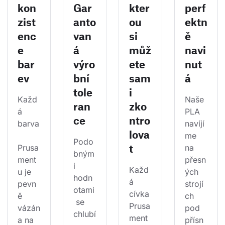
kon
Gar
kter
perf
zist
anto
ou
ektn
enc
van
si
ě
e
á
můž
navi
bar
výro
ete
nut
ev
bní
sam
á
tole
i
Každ
Naše 
ran
zko
á 
PLA 
ce
ntro
barva
navíjí
lova
me 
Podo
t
Prusa
na 
bným
ment
přesn
i 
Každ
u je 
ých 
hodn
á 
pevn
strojí
otami
cívka 
ě 
ch 
 se 
Prusa
vázán
pod 
chlubí
ment
a na 
přísn