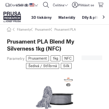
Doručení do
USD ($)
Spojené státy americké
CORE One L: Nyní skladem!
Čeština
Přihlásit se
3D tiskárny
Materiály
Díly
&
příslušen
Filamenty
Prusament
Prusament PLA
Prusament PLA Blend My
Silverness 1kg (NFC)
Prusament
1kg
NFC
Parametry
Šedivá / Stříbrná
Silk