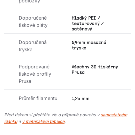
podložky
Doporučené 
Hladký PEI /
texturovaný /
tiskové pláty
saténový
Doporučená 
0,4mm mosazná
tryska
tryska
Podporované 
Všechny 3D tiskárny
Prusa
tiskové profily 
Prusa
Průměr filamentu
1,75 mm
Před tiskem si přečtěte víc o přípravě povrchu v
samostatném
článku
a
v materiálové tabulce
.