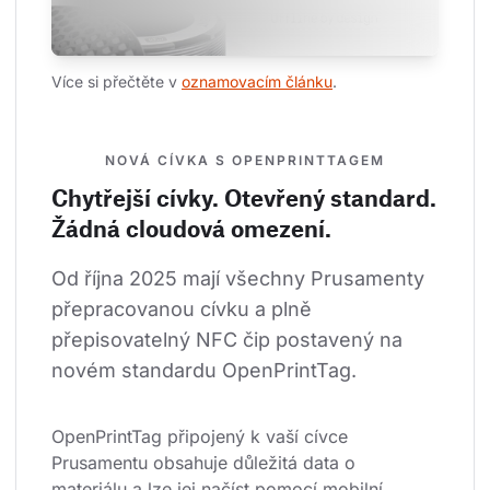
Více si přečtěte v 
oznamovacím článku
.
NOVÁ CÍVKA S OPENPRINTTAGEM
Chytřejší cívky. Otevřený standard.
Žádná cloudová omezení.
Od října 2025 mají všechny Prusamenty 
přepracovanou cívku a plně 
přepisovatelný NFC čip postavený na 
novém standardu OpenPrintTag.
OpenPrintTag připojený k vaší cívce 
Prusamentu obsahuje důležitá data o 
materiálu a lze jej načíst pomocí mobilní 