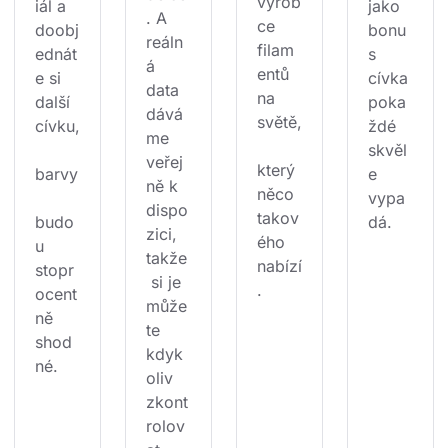
výrob
iál a 
jako 
. A 
ce 
doobj
bonu
reáln
filam
ednát
s 
á 
entů 
e si 
cívka 
data 
na 
další 
poka
dává
světě,
cívku,
ždé 
me 
skvěl
veřej
který 
barvy
e 
ně k 
něco 
vypa
dispo
takov
budo
dá.
zici, 
ého 
u 
takže
nabízí
stopr
 si je 
.
ocent
může
ně 
te 
shod
kdyk
né.
oliv 
zkont
rolov