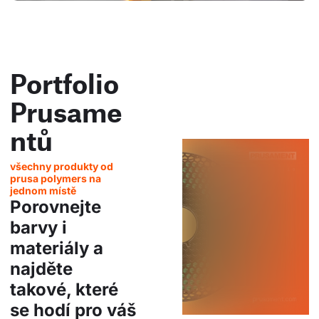
Portfolio
Prusame
ntů
všechny produkty od
prusa polymers na
jednom místě
Porovnejte
barvy i
materiály a
najděte
takové, které
se hodí pro váš