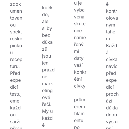
u je 
zdok
ě 
kdek
vyba
umen
kontr
do, 
vena 
tovan
olova
ale 
skute
ou 
ným 
sliby 
čně 
spekt
tahe
bez 
namě
rosko
m. 
důka
řený
picko
Každ
zů 
mi 
u 
á 
jsou 
daty 
recep
cívka 
jen 
vaší 
turu. 
navíc 
prázd
konkr
Před 
před 
né 
étní 
expe
expe
mark
cívky 
dicí 
dicí 
eting
– 
testuj
proch
ové 
prům
eme 
ází 
řeči. 
ěrem 
každ
důkla
My u 
filam
ou 
dnou 
každ
entu 
šarži 
výstu
é 
po 
přesn
pní 