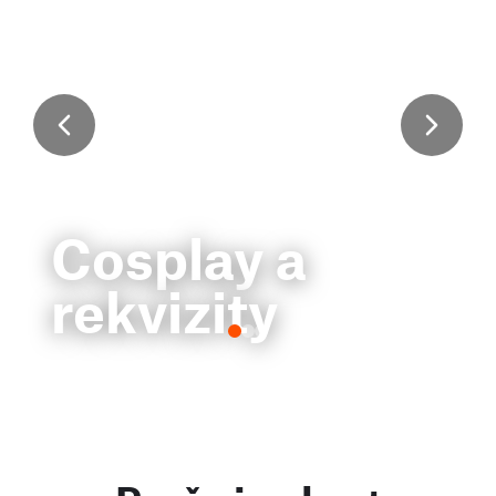
Cosplay a
rekvizity