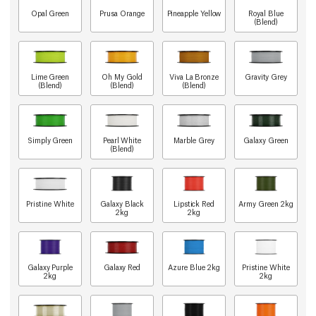
Opal Green
Prusa Orange
Pineapple Yellow
Royal Blue
(Blend)
Lime Green
Oh My Gold
Viva La Bronze
Gravity Grey
(Blend)
(Blend)
(Blend)
Simply Green
Pearl White
Marble Grey
Galaxy Green
(Blend)
Pristine White
Galaxy Black
Lipstick Red
Army Green 2kg
2kg
2kg
Galaxy Purple
Galaxy Red
Azure Blue 2kg
Pristine White
2kg
2kg