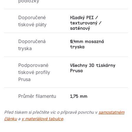
podložky
Doporučené 
Hladký PEI /
texturovaný /
tiskové pláty
saténový
Doporučená 
0,4mm mosazná
tryska
tryska
Podporované 
Všechny 3D tiskárny
Prusa
tiskové profily 
Prusa
Průměr filamentu
1,75 mm
Před tiskem si přečtěte víc o přípravě povrchu v
samostatném
článku
a
v materiálové tabulce
.