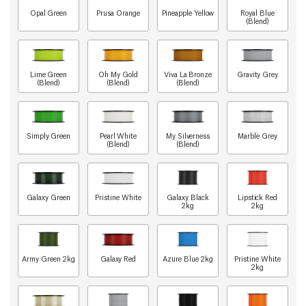
Opal Green
Prusa Orange
Pineapple Yellow
Royal Blue
(Blend)
Lime Green
Oh My Gold
Viva La Bronze
Gravity Grey
(Blend)
(Blend)
(Blend)
Simply Green
Pearl White
My Silverness
Marble Grey
(Blend)
(Blend)
Galaxy Green
Pristine White
Galaxy Black
Lipstick Red
2kg
2kg
Army Green 2kg
Galaxy Red
Azure Blue 2kg
Pristine White
2kg