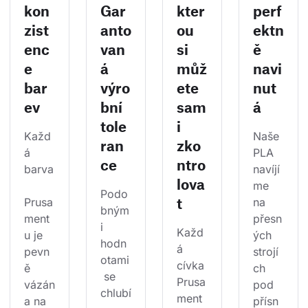
kon
Gar
kter
perf
zist
anto
ou
ektn
enc
van
si
ě
e
á
můž
navi
bar
výro
ete
nut
ev
bní
sam
á
tole
i
Každ
Naše 
ran
zko
á 
PLA 
ce
ntro
barva
navíjí
lova
me 
Podo
t
Prusa
na 
bným
ment
přesn
i 
Každ
u je 
ých 
hodn
á 
pevn
strojí
otami
cívka 
ě 
ch 
 se 
Prusa
vázán
pod 
chlubí
ment
a na 
přísn