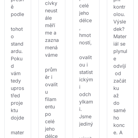
cívky 
celé 
ě 
kontr
neust
jeho 
podle
olou. 
ále 
délce
Výsle
měří
, 
tohot
dek? 
me a 
hmot
o 
Mater
zazna
ností,
stand
iál se 
mená
ardu. 
plynul
váme
ovalit
Poku
e 
ou i 
d 
odvíjí
prům
statist
vám 
 od 
ěr i 
ickým
tedy 
začát
ovalit
i 
upros
ku 
u 
odch
třed 
až 
filam
ylkam
proje
do 
entu 
i. 
ktu 
samé
po 
Jsme 
dojde
ho 
celé 
jediný
konc
jeho 
mater
e. A 
délce