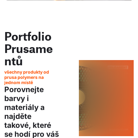
Portfolio
Prusame
ntů
všechny produkty od
prusa polymers na
jednom místě
Porovnejte
barvy i
materiály a
najděte
takové, které
se hodí pro váš