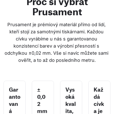
Proč si vybrat
Prusament
Prusament je prémiový materiál přímo od lidí, 
kteří stojí za samotnými tiskárnami. Každou 
cívku vyrábíme u nás s garantovanou 
konzistencí barev a výrobní přesností s 
odchylkou ±0,02 mm. Vše si navíc můžete sami 
ověřit, a to až do posledního metru.
Gar
±
Vys
Kaž
anto
0,0
oká
dá
van
2
kval
cívk
á
mm
ita,
a je