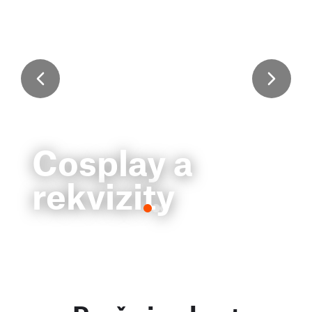
Cosplay a
rekvizity