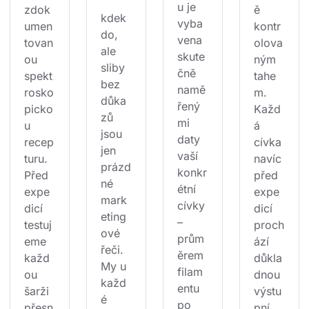
u je 
zdok
ě 
kdek
vyba
umen
kontr
do, 
vena 
tovan
olova
ale 
skute
ou 
ným 
sliby 
čně 
spekt
tahe
bez 
namě
rosko
m. 
důka
řený
picko
Každ
zů 
mi 
u 
á 
jsou 
daty 
recep
cívka 
jen 
vaší 
turu. 
navíc 
prázd
konkr
Před 
před 
né 
étní 
expe
expe
mark
cívky 
dicí 
dicí 
eting
– 
testuj
proch
ové 
prům
eme 
ází 
řeči. 
ěrem 
každ
důkla
My u 
filam
ou 
dnou 
každ
entu 
šarži 
výstu
é 
po 
přesn
pní 