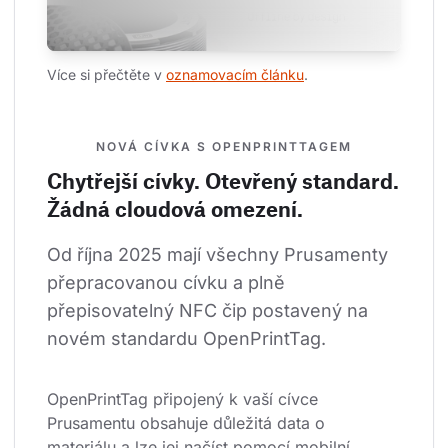
Více si přečtěte v 
oznamovacím článku
.
NOVÁ CÍVKA S OPENPRINTTAGEM
Chytřejší cívky. Otevřený standard.
Žádná cloudová omezení.
Od října 2025 mají všechny Prusamenty 
přepracovanou cívku a plně 
přepisovatelný NFC čip postavený na 
novém standardu OpenPrintTag.
OpenPrintTag připojený k vaší cívce 
Prusamentu obsahuje důležitá data o 
materiálu a lze jej načíst pomocí mobilní 