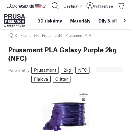
Doručení do
USD ($)
Spojené státy americké
CORE One L: Nyní skladem!
Čeština
Přihlásit se
3D tiskárny
Materiály
Díly
&
příslušen
Filamenty
Prusament
Prusament PLA
Prusament PLA Galaxy Purple 2kg
(NFC)
Prusament
2kg
NFC
Parametry
Fialová
Glitter