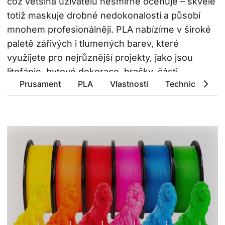
což většina uživatelů nesmírně oceňuje – skvěle 
totiž maskuje drobné nedokonalosti a působí 
mnohem profesionálněji. PLA nabízíme v široké 
paletě zářivých i tlumených barev, které 
využijete pro nejrůznější projekty, jako jsou 
litofánie, bytové dekorace, hračky, části 
Prusament
PLA
Vlastnosti
Technické para
kostýmů a mnoho dalšího.