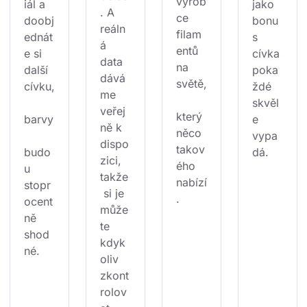
výrob
iál a 
jako 
. A 
ce 
doobj
bonu
reáln
filam
ednát
s 
á 
entů 
e si 
cívka 
data 
na 
další 
poka
dává
světě,
cívku,
ždé 
me 
skvěl
veřej
který 
barvy
e 
ně k 
něco 
vypa
dispo
takov
budo
dá.
zici, 
ého 
u 
takže
nabízí
stopr
 si je 
.
ocent
může
ně 
te 
shod
kdyk
né.
oliv 
zkont
rolov