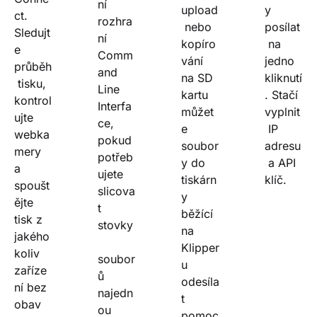
ní 
upload
y 
ct. 
rozhra
 nebo 
posílat
Sledujt
ní 
kopíro
 na 
e 
Comm
vání 
jedno 
průběh
and 
na SD 
kliknutí
 tisku, 
Line 
kartu 
. Stačí 
kontrol
Interfa
můžet
vyplnit
ujte 
ce, 
e 
 IP 
webka
pokud 
soubor
adresu
mery 
potřeb
y do 
 a API 
a 
ujete 
tiskárn
klíč.
spoušt
slicova
y 
ějte 
t 
běžící 
tisk z 
stovky
na 
jakého
Klipper
koliv 
soubor
u 
zaříze
ů 
odesíla
ní bez 
najedn
t 
obav 
ou 
pomoc