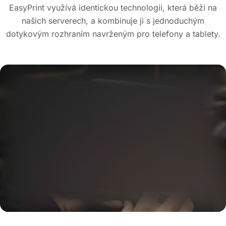
EasyPrint využívá identickou technologii, která běží na
našich serverech, a kombinuje ji s jednoduchým
dotykovým rozhraním navrženým pro telefony a tablety.