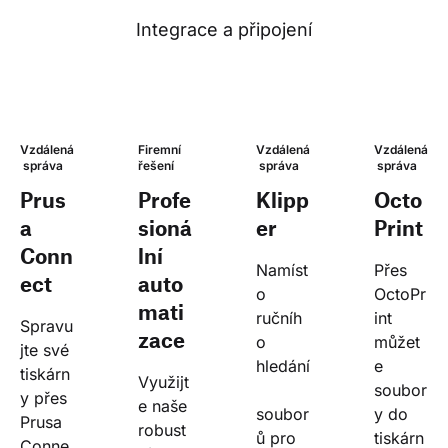
Integrace a připojení
Vzdálená
Firemní 
Vzdálená
Vzdálená
 správa
řešení
 správa
 správa
Prus
Profe
Klipp
Octo
a
sioná
er
Print
Conn
lní
Namíst
Přes 
ect
auto
o 
OctoPr
mati
ručníh
int 
Spravu
zace
o 
můžet
jte své 
hledání
e 
tiskárn
Využijt
soubor
y přes 
e naše 
soubor
y do 
Prusa 
robust
ů pro 
tiskárn
Conne