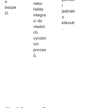
o 
nebo 
í 
bezpe
řešíte 
jedinéh
čí.
integra
o 
ci do 
kliknutí
vlastní
.
ch 
výrobn
ích 
proces
ů.