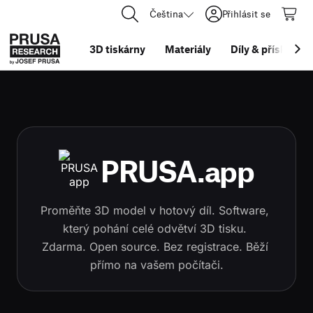
Čeština
Přihlásit se
3D tiskárny
Materiály
Díly
&
příslušens
PRUSA.app
Proměňte 3D model v hotový díl. Software, 
který pohání celé odvětví 3D tisku. 
Zdarma. Open source. Bez registrace. Běží 
přímo na vašem počítači.