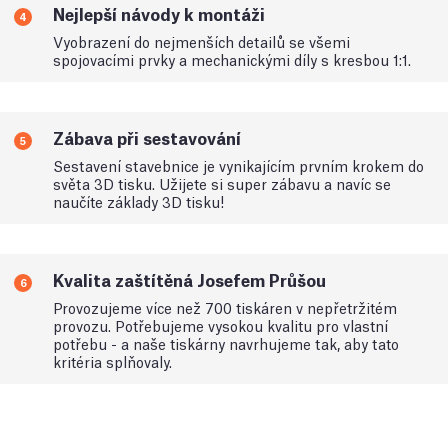
Nejlepší návody k montáži
4
Vyobrazení do nejmenších detailů se všemi
spojovacími prvky a mechanickými díly s kresbou 1:1.
Zábava při sestavování
5
Sestavení stavebnice je vynikajícím prvním krokem do
světa 3D tisku. Užijete si super zábavu a navíc se
naučíte základy 3D tisku!
Kvalita zaštítěná Josefem Průšou
6
Provozujeme více než 700 tiskáren v nepřetržitém
provozu. Potřebujeme vysokou kvalitu pro vlastní
potřebu - a naše tiskárny navrhujeme tak, aby tato
kritéria splňovaly.