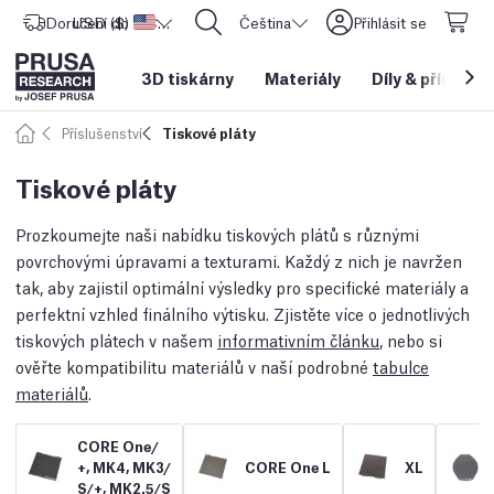
Doručení do
USD ($)
Spojené státy americké
CORE One L: Nyní skladem!
Čeština
Přihlásit se
3D tiskárny
Materiály
Díly
&
příslušen
Příslušenství
Tiskové pláty
Tiskové pláty
Prozkoumejte naši nabídku tiskových plátů s různými
povrchovými úpravami a texturami. Každý z nich je navržen
tak, aby zajistil optimální výsledky pro specifické materiály a
perfektní vzhled finálního výtisku. Zjistěte více o jednotlivých
tiskových plátech v našem
informativním článku
, nebo si
ověřte kompatibilitu materiálů v naší podrobné
tabulce
materiálů
.
CORE One/
+, MK4, MK3/
CORE One L
XL
S/
+, MK2.5/
S