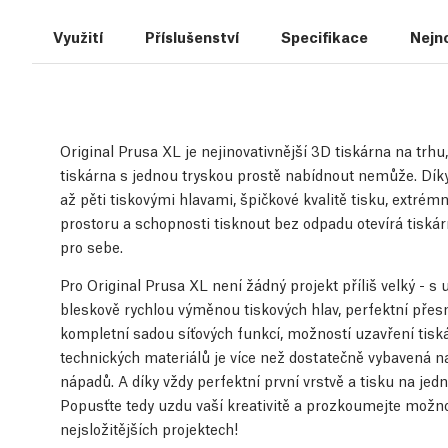
Využití
Příslušenství
Specifikace
Nejn
Original Prusa XL je nejinovativnější 3D tiskárna na trh
tiskárna s jednou tryskou prostě nabídnout nemůže. Díky
až pěti tiskovými hlavami, špičkové kvalitě tisku, extré
prostoru a schopnosti tisknout bez odpadu otevírá tiská
pro sebe.
Pro Original Prusa XL není žádný projekt příliš velký - 
bleskově rychlou výměnou tiskových hlav, perfektní přesno
kompletní sadou síťových funkcí, možností uzavření tisk
technických materiálů je více než dostatečně vybavená na 
nápadů. A díky vždy perfektní první vrstvě a tisku na je
Popusťte tedy uzdu vaší kreativitě a prozkoumejte možno
nejsložitějších projektech!