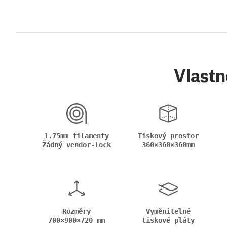
Vlastn
1.75mm filamenty
Tiskový prostor
Žádný vendor-lock
360×360×360mm
Rozměry
Vyměnitelné
700×900×720 mm
tiskové pláty