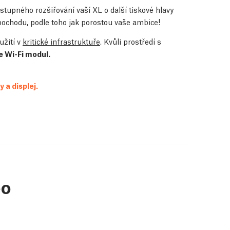
ostupného rozšiřování vaší XL o další tiskové hlavy
 pochodu, podle toho jak porostou vaše ambice!
užití v
kritické infrastruktuře
. Kvůli prostředí s
e Wi-Fi modul.
 a displej.
eo