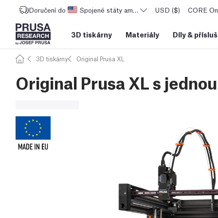
Doručení do
Spojené státy americké
USD ($)
CORE One
3D tiskárny
Materiály
Díly
&
příslu
3D tiskárny
Original Prusa XL
Original Prusa XL s jednou