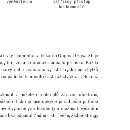
vyměnitelná
vstřícný přístup
ke komunitě
í cívky filamentu... a tiskárna Original Prusa XL je
dy tím, že sníží produkci odpadu při tisku! Každá
arvy nebo materiálu vyčistit trysku od zbytků
odpadního filamentu často až čtyřikrát větší než
sknout z několika materiálů zároveň efektivně,
ěžném tisku je sice obvykle pořád ještě potřeba
správně vysušenými filamenty a možností vyčištění
ela bez odpadu! Žádné čistící věže, žádné stringy