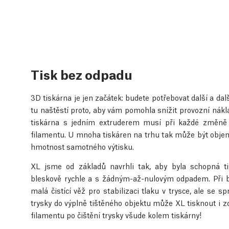
Tisk bez odpadu
3D tiskárna je jen začátek: budete potřebovat další a dalš
tu naštěstí proto, aby vám pomohla snížit provozní nákla
tiskárna s jedním extruderem musí při každé změně b
filamentu. U mnoha tiskáren na trhu tak může být objem 
hmotnost samotného výtisku.
XL jsme od základů navrhli tak, aby byla schopná ti
bleskově rychle a s žádným-až-nulovým odpadem. Při b
malá čistící věž pro stabilizaci tlaku v trysce, ale se 
trysky do výplně tištěného objektu může XL tisknout i zc
filamentu po čištění trysky všude kolem tiskárny!