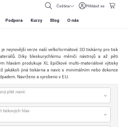
Čeština
Přihlásit se
Podpora
Kurzy
Blog
O nás
 je nejnovější verze naší velkoformátové 3D tiskárny pro tisk
ateriálů. Díky bleskurychlému měniči nástrojů a až pěti
ým hlavám produkuje XL špičkové multi-materiálové výtisky
než jakákoli jiná tiskárna a navíc s minimálním nebo dokonce
dpadem. Navrženo a vyrobeno v EU.
ový plát navíc
t tiskových hlav