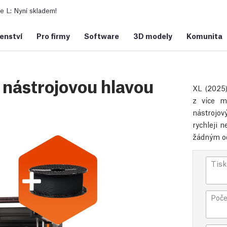
 L: Nyní skladem!
šenství
Pro firmy
Software
3D modely
Komunita
 nástrojovou hlavou
XL (2025)
z více m
nástrojov
rychleji 
žádným o
Tisk
Poče