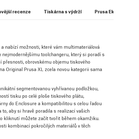
ovější recenze
Tiskárna s výdrží
Prusa Ekosystém
u, a nabízí možnosti, které vám multimateriálová
 nejmodernějšímu toolchangeru, který si poradí s
mní přesnosti, obrovskému objemu tiskového
rna Original Prusa XL zcela novou kategorii sama
s unikátní segmentovanou vyhřívanou podložkou,
stí tisku po celé ploše tiskového plátu,
árny do Enclosure a kompatibilitou s celou řadou
to, aby si hravě poradila s realizací vašich
dno kliknutí můžete začít tvořit během okamžiku.
sti kombinací pokročilých materiálů v těch