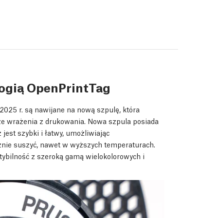
logią OpenPrintTag
025 r. są nawijane na nową szpulę, która
ze wrażenia z drukowania. Nowa szpula posiada
jest szybki i łatwy, umożliwiając
znie suszyć, nawet w wyższych temperaturach.
bilność z szeroką gamą wielokolorowych i