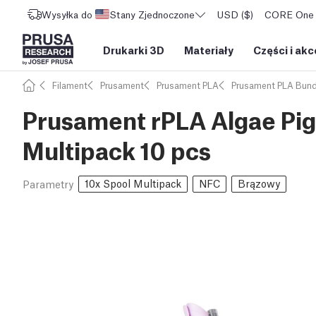
Wysyłka do
Stany Zjednoczone
USD ($)
CORE One L
Drukarki 3D
Materiały
Części i akc
Filament
Prusament
Prusament PLA
Prusament PLA Bund
Prusament rPLA Algae Pig
Multipack 10 pcs
10x Spool Multipack
NFC
Brązowy
Parametry