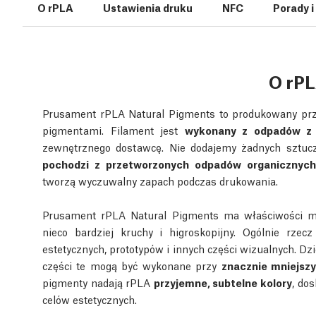
O rPLA
Ustawienia druku
NFC
Porady 
O rP
Prusament rPLA Natural Pigments to produkowany prze
pigmentami. Filament jest
wykonany z odpadów z 
zewnętrznego dostawcę. Nie dodajemy żadnych sztu
pochodzi z przetworzonych odpadów organicznych
tworzą wyczuwalny zapach podczas drukowania.
Prusament rPLA Natural Pigments ma właściwości me
nieco bardziej kruchy i higroskopijny. Ogólnie rze
estetycznych, prototypów i innych części wizualnych. 
części te mogą być wykonane przy
znacznie mniejsz
pigmenty nadają rPLA
przyjemne, subtelne kolory
, do
celów estetycznych.