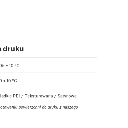
a druku
05 ± 10 °C
0 ± 10 °C
ładkie PEI
/
Teksturowana
/
Satynowa
gotowaniu powierzchni do druku z
naszego