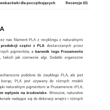
i wskazówki dla początkujących
Recenzje (0)
Pobran
LA
z nas filament PLA z recyklingu z naturalnymi
produkcji części z PLA
dostarczanych przez
cznych pigmentów, a
barwnik tego Prusamentu
, takich jak czerwone algi. Dodatki organiczne
chaniczne podobne do zwykłego PLA, ale jest
cz biorąc, PLA jest używany do różnych modeli
Dzięki naturalnym pigmentom w Prusamencie rPLA,
ym wpływie na środowisko
. Wreszcie, naturalne
skonale nadające się do dekoracji wnętrz i różnych