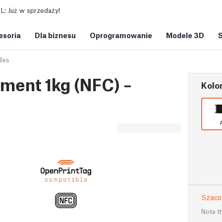
: Już w sprzedaży!
esoria
Dla biznesu
Oprogramowanie
Modele 3D
les
ment 1kg (NFC) –
Kolor
A
Szacow
Note th