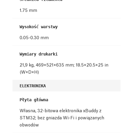
1.75 mm
Wysokość warstwy
0.05-0.30 mm
Wymiary drukarki
21,9 kg, 469×521×635 mm; 18.5×20.5×25 in
(W×D×H)
ELEKTRONIKA
Płyta główna
Własna, 32-bitowa elektronika xBuddy z
STM32
; bez gniazda Wi-Fi i powiązanych
obwodów