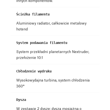
innych komponentów.
Ścieżka filamentu
Aluminiowy radiator, całkowicie metalowy
hotend
System podawania filamentu
System przekładni planetarnych Nextruder,
przełożenie 10:1
Chłodzenie wydruku
Wysokowydajna turbina, system chłodzenia
360°
Dysza
W zestawie 2 dysze: dysza mosiężna o