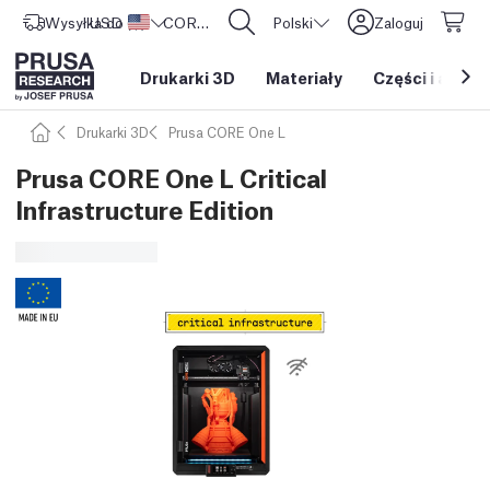
Wysyłka do
USD ($)
Stany Zjednoczone
CORE One L: Już w sprzedaży!
Polski
Zaloguj
Drukarki 3D
Materiały
Części i akces
Drukarki 3D
Prusa CORE One L
Prusa CORE One L Critical
Infrastructure Edition