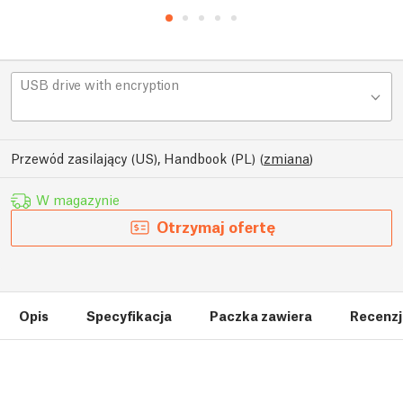
USB drive with encryption
Przewód zasilający (US), Handbook (PL)
(
zmiana
)
W magazynie
Otrzymaj ofertę
Opis
Specyfikacja
Paczka zawiera
Recenzj