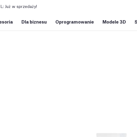
: Już w sprzedaży!
esoria
Dla biznesu
Oprogramowanie
Modele 3D