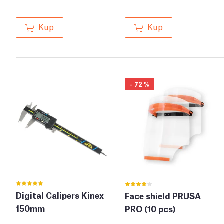
Kup
Kup
-
72
%
Digital Calipers Kinex
Face shield PRUSA
150mm
PRO (10 pcs)