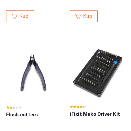
Kup
Kup
iFixit Mako Driver Kit
Flush cutters