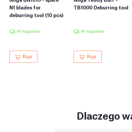
N1 blades for
TB1000 Deburring tool
deburring tool (10 pcs)
W magazynie
W magazynie
Kup
Kup
Dlaczego wa