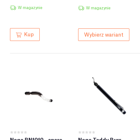
W magazynie
W magazynie
Kup
Wybierz wariant
Noga BN1010 - spare
Noga Teddy Burr -