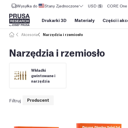
Wysyłka do
Stany Zjednoczone
USD ($)
CORE One L
Drukarki 3D
Materiały
Części i akc
Akcesoria
Narzędzia i rzemiosło
Narzędzia i rzemiosło
Wkładki
gwintowane i
narzędzia
Producent
Filtruj