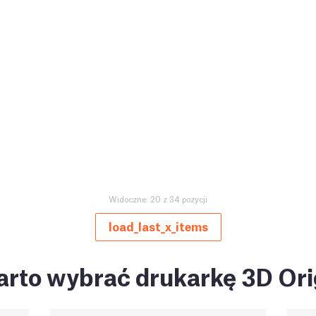
Widoczne: 20 z 34 pozycji
load_last_x_items
rto wybrać drukarkę 3D Ori