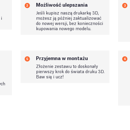
Możliwość ulepszania
2
3
Jeśli kupisz naszą drukarkę 3D,
i
możesz ją później zaktualizować
do nowej wersji, bez konieczności
kupowania nowego modelu.
Przyjemna w montażu
5
6
Złożenie zestawu to doskonały
pierwszy krok do świata druku 3D.
Baw się i ucz!
ych