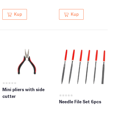
Kup
Kup
Mini pliers with side
cutter
Needle File Set 6pcs