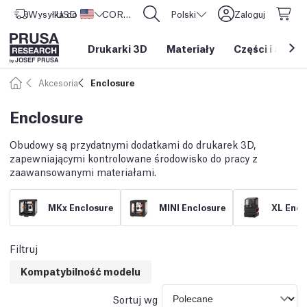
Wysyłka do
USD ($)
Stany Zjednoczone
CORE One L: Już w sprzedaży!
Polski
Zaloguj
Drukarki 3D
Materiały
Części i akces
Akcesoria
Enclosure
Enclosure
Obudowy są przydatnymi dodatkami do drukarek 3D,
zapewniającymi kontrolowane środowisko do pracy z
zaawansowanymi materiałami.
MKx Enclosure
MINI Enclosure
XL Encl
Filtruj
Kompatybilność modelu
Sortuj wg