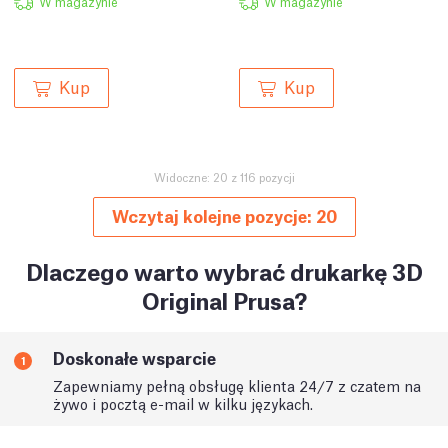
W magazynie
W magazynie
Kup
Kup
Widoczne: 20 z 116 pozycji
Wczytaj kolejne pozycje: 20
Dlaczego warto wybrać drukarkę 3D
Original Prusa?
Doskonałe wsparcie
1
Zapewniamy pełną obsługę klienta 24/7 z czatem na
żywo i pocztą e-mail w kilku językach.