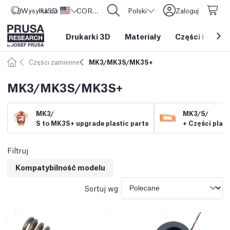
Wysyłka do
USD ($)
Stany Zjednoczone
CORE One L: Już w sprzedaży!
Polski
Zaloguj
Drukarki 3D
Materiały
Części i akces
Części zamienne
MK3/MK3S/MK3S+
MK3/MK3S/MK3S+
MK3/
MK3/
S/
S to MK3S+ upgrade plastic parts
+ Części plas
Filtruj
Kompatybilność modelu
Sortuj wg