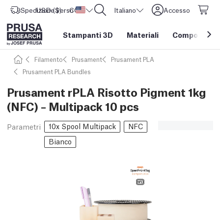
Spedizione verso
USD ($)
CORE One L: Ora disponibile!
Stati Uniti d'America
Italiano
Accesso
Stampanti 3D
Materiali
Componenti e
Filamento
Prusament
Prusament PLA
Prusament PLA Bundles
Prusament rPLA Risotto Pigment 1kg
(NFC) – Multipack 10 pcs
10x Spool Multipack
NFC
Parametri
Bianco