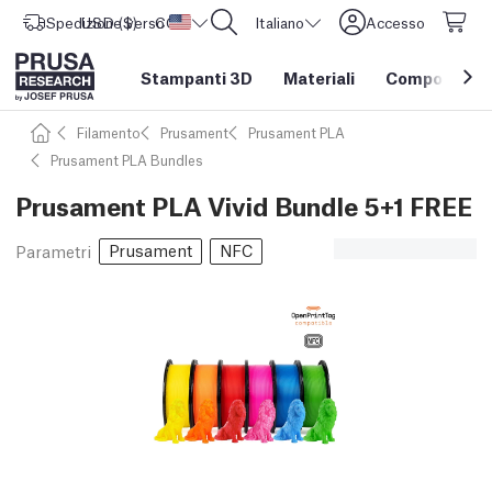
Spedizione verso
USD ($)
CORE One L: Ora disponibile!
Stati Uniti d'America
Italiano
Accesso
Stampanti 3D
Materiali
Componenti e
Filamento
Prusament
Prusament PLA
Prusament PLA Bundles
Prusament PLA Vivid Bundle 5+1 FREE
Prusament
NFC
Parametri