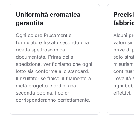
Uniformità cromatica
Precis
garantita
fabbri
Ogni colore Prusament è 
Alcuni pr
formulato e fissato secondo una 
valori si
ricetta spettroscopica 
prive di
documentata. Prima della 
solo stra
spedizione, verifichiamo che ogni 
misuriam
lotto sia conforme allo standard. 
continuam
Il risultato: se finisci il filamento a 
l'ovalità
metà progetto e ordini una 
ogni bobi
seconda bobina, i colori 
effettivi.
corrisponderanno perfettamente.