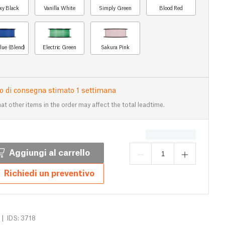
xy Black
Vanilla White
Simply Green
Blood Red
lue (Blend)
Electric Green
Sakura Pink
 di consegna stimato 1 settimana
at other items in the order may affect the total leadtime.
Aggiungi al carrello
Richiedi un preventivo
|
IDS: 3718