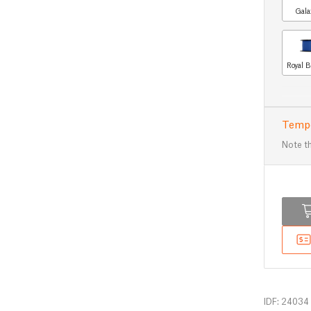
Gala
Royal B
Tempo
Note th
IDF: 24034