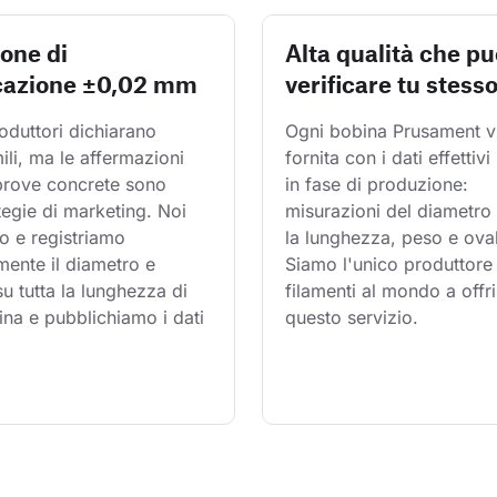
ione di
Alta qualità che pu
cazione ±0,02 mm
verificare tu stess
oduttori dichiarano 
Ogni bobina Prusament v
mili, ma le affermazioni 
fornita con i dati effettivi 
 prove concrete sono 
in fase di produzione: 
tegie di marketing. Noi 
misurazioni del diametro 
o e registriamo 
la lunghezza, peso e oval
ente il diametro e 
Siamo l'unico produttore 
 su tutta la lunghezza di 
filamenti al mondo a offri
na e pubblichiamo i dati 
questo servizio.