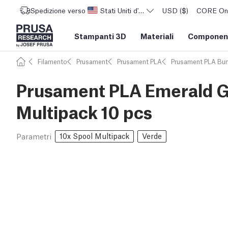
Spedizione verso
Stati Uniti d'America
USD ($)
CORE One 
Stampanti 3D
Materiali
Component
Filamento
Prusament
Prusament PLA
Prusament PLA Bu
Prusament PLA Emerald Gr
Multipack 10 pcs
10x Spool Multipack
Verde
Parametri