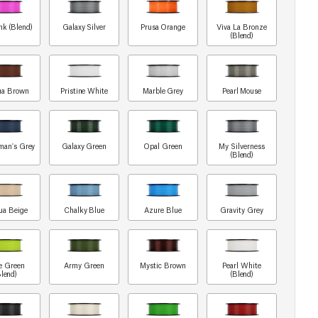
nk (Blend)
Galaxy Silver
Prusa Orange
Viva La Bronze
(Blend)
ua Brown
Pristine White
Marble Grey
Pearl Mouse
man's Grey
Galaxy Green
Opal Green
My Silverness
(Blend)
ua Beige
Chalky Blue
Azure Blue
Gravity Grey
e Green
Army Green
Mystic Brown
Pearl White
Blend)
(Blend)