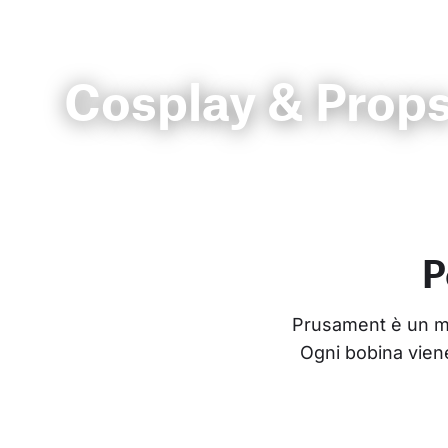
Cosplay & Prop
P
Prusament è un mate
Ogni bobina viene