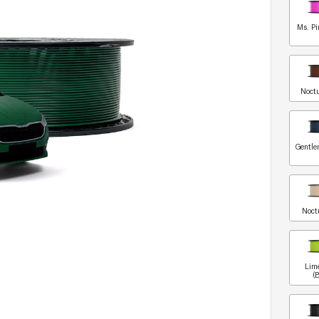
Ms. Pi
Noct
Gentle
Noct
Lim
(