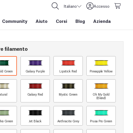
Italiano
Accesso
Community
Aiuto
Corsi
Blog
Azienda
re filamento
ld Green
Galaxy Purple
Lipstick Red
Pineapple Yellow
atural
Galaxy Red
Mystic Green
Oh My Gold
(Blend)
chio Green
Jet Black
Anthracite Grey
Prusa Pro Green