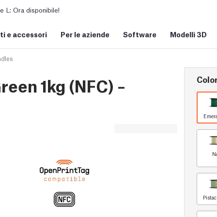
L: Ora disponibile!
i e accessori
Per le aziende
Software
Modelli 3D
ndles
Colo
een 1kg (NFC) –
Emera
N
Pista