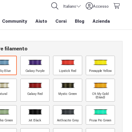
Italiano
Accesso
Community
Aiuto
Corsi
Blog
Azienda
re filamento
ky Blue
Galaxy Purple
Lipstick Red
Pineapple Yellow
atural
Galaxy Red
Mystic Green
Oh My Gold
(Blend)
chio Green
Jet Black
Anthracite Grey
Prusa Pro Green