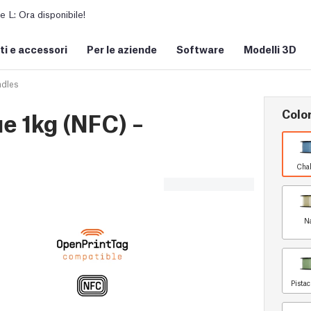
L: Ora disponibile!
i e accessori
Per le aziende
Software
Modelli 3D
ndles
Colo
e 1kg (NFC) –
Chal
N
Pista