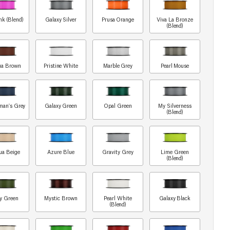
nk (Blend)
Galaxy Silver
Prusa Orange
Viva La Bronze
(Blend)
ua Brown
Pristine White
Marble Grey
Pearl Mouse
man's Grey
Galaxy Green
Opal Green
My Silverness
(Blend)
ua Beige
Azure Blue
Gravity Grey
Lime Green
(Blend)
y Green
Mystic Brown
Pearl White
Galaxy Black
(Blend)