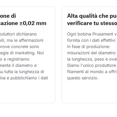
ione di
Alta qualità che pu
cazione ±0,02 mm
verificare tu stess
oduttori dichiarano 
Ogni bobina Prusament v
mili, ma le affermazioni 
fornita con i dati effettivi 
 prove concrete sono 
in fase di produzione: 
tegie di marketing. Noi 
misurazioni del diametro 
o e registriamo 
la lunghezza, peso e oval
ente il diametro e 
Siamo l'unico produttore 
 su tutta la lunghezza di 
filamenti al mondo a offri
na e pubblichiamo i dati 
questo servizio.