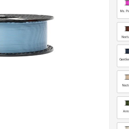
Ms. Pi
Noct
Gentle
Noct
Arm