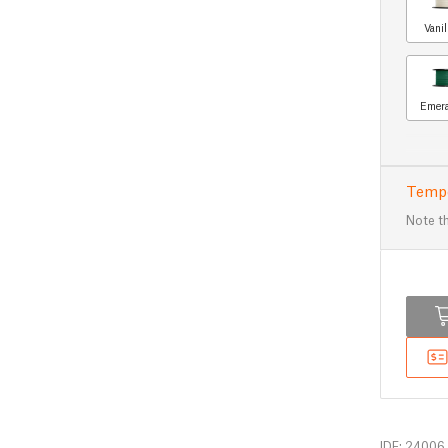
Vani
Emera
Tempo
Note th
IDF: 24006