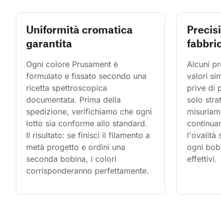
Uniformità cromatica
Precis
garantita
fabbri
Ogni colore Prusament è 
Alcuni pr
formulato e fissato secondo una 
valori si
ricetta spettroscopica 
prive di
documentata. Prima della 
solo stra
spedizione, verifichiamo che ogni 
misuriam
lotto sia conforme allo standard. 
continuam
Il risultato: se finisci il filamento a 
l'ovalità
metà progetto e ordini una 
ogni bobi
seconda bobina, i colori 
effettivi.
corrisponderanno perfettamente.