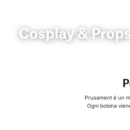
Cosplay & Prop
P
Prusament è un mate
Ogni bobina viene