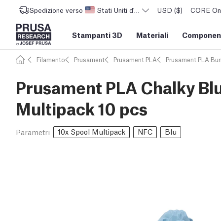
Spedizione verso
Stati Uniti d'America
USD ($)
CORE One 
Stampanti 3D
Materiali
Component
Filamento
Prusament
Prusament PLA
Prusament PLA Bu
Prusament PLA Chalky Blu
Multipack 10 pcs
10x Spool Multipack
NFC
Blu
Parametri