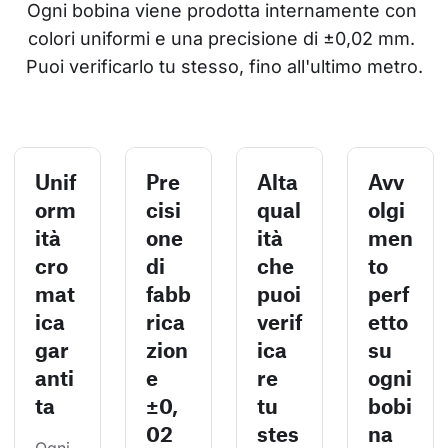
Ogni bobina viene prodotta internamente con 
colori uniformi e una precisione di ±0,02 mm. 
Puoi verificarlo tu stesso, fino all'ultimo metro.
Unif
Pre
Alta
Avv
orm
cisi
qual
olgi
ità
one
ità
men
cro
di
che
to
mat
fabb
puoi
perf
ica
rica
verif
etto
gar
zion
ica
su
anti
e
re
ogni
ta
±0,
tu
bobi
02
stes
na