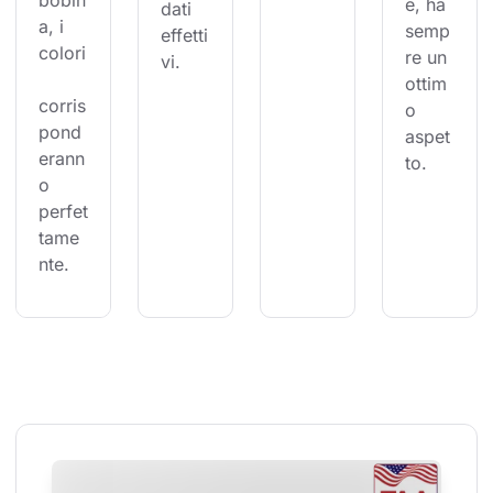
bobin
e, ha 
dati 
a, i 
semp
effetti
colori
re un 
vi.
ottim
corris
o 
pond
aspet
erann
to.
o 
perfet
tame
nte.