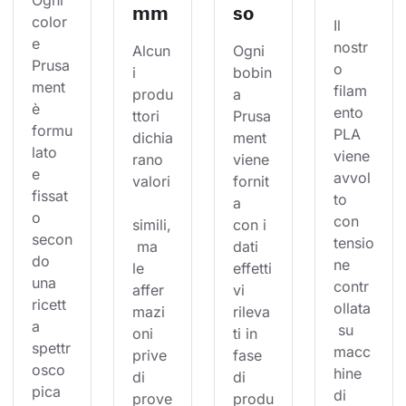
Ogni 
mm
so
color
Il 
e 
nostr
Alcun
Ogni 
Prusa
o 
i 
bobin
ment 
filam
produ
a 
è 
ento 
ttori 
Prusa
formu
PLA 
dichia
ment 
lato 
viene 
rano 
viene 
e 
avvol
valori
fornit
fissat
to 
a 
o 
con 
simili,
con i 
secon
tensio
 ma 
dati 
do 
ne 
le 
effetti
una 
contr
affer
vi 
ricett
ollata
mazi
rileva
a 
 su 
oni 
ti in 
spettr
macc
prive 
fase 
osco
hine 
di 
di 
pica 
di 
prove
produ