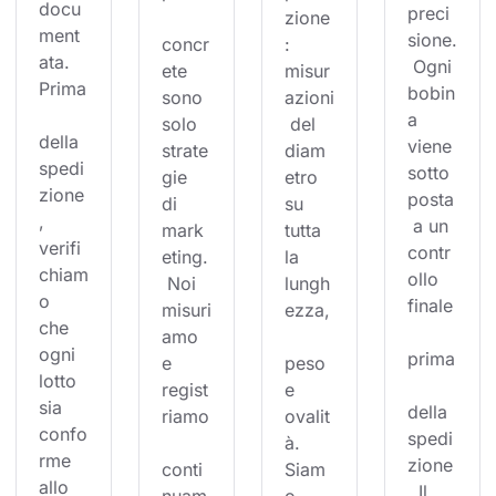
docu
preci
zione
ment
sione.
concr
: 
ata. 
 Ogni 
ete 
misur
Prima
bobin
sono 
azioni
a 
solo 
 del 
della 
viene 
strate
diam
spedi
sotto
gie 
etro 
zione
posta
di 
su 
, 
 a un 
mark
tutta 
verifi
contr
eting.
la 
chiam
ollo 
 Noi 
lungh
o 
finale
misuri
ezza,
che 
amo 
ogni 
prima
e 
peso 
lotto 
regist
e 
sia 
della 
riamo
ovalit
confo
spedi
à. 
rme 
zione
conti
Siam
allo 
. Il 