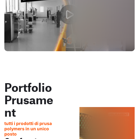
Portfolio
Prusame
nt
tutti i prodotti di prusa
polymers in un unico
posto