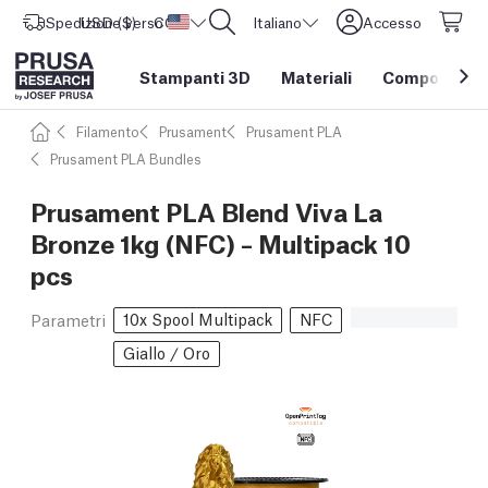
Spedizione verso
USD ($)
CORE One L: Ora disponibile!
Stati Uniti d'America
Italiano
Accesso
Stampanti 3D
Materiali
Componenti e
Filamento
Prusament
Prusament PLA
Prusament PLA Bundles
Prusament PLA Blend Viva La
Bronze 1kg (NFC) – Multipack 10
pcs
10x Spool Multipack
NFC
Parametri
Giallo / Oro