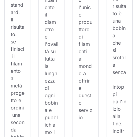
nuam
o 
stand
risulta
ente 
l'unic
ard. 
to è 
il 
o 
Il 
una 
diam
produ
risulta
bobin
etro 
ttore 
to: 
a 
e 
di 
se 
che 
l'ovali
filam
finisci
si 
tà su 
enti 
 il 
srotol
tutta 
al 
filam
a 
la 
mond
ento 
senza
lungh
o a 
a 
ezza 
offrir
metà 
intop
di 
e 
proge
pi 
ogni 
quest
tto e 
dall'in
bobin
o 
ordini
izio 
a e 
serviz
 una 
alla 
pubbl
io.
secon
fine. 
ichia
da 
Inoltr
mo i 