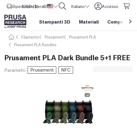
Spedizione verso
USD ($)
CORE One L: Ora disponibile!
Stati Uniti d'America
Italiano
Accesso
Stampanti 3D
Materiali
Componenti e
Filamento
Prusament
Prusament PLA
Prusament PLA Bundles
Prusament PLA Dark Bundle 5+1 FREE
Prusament
NFC
Parametri