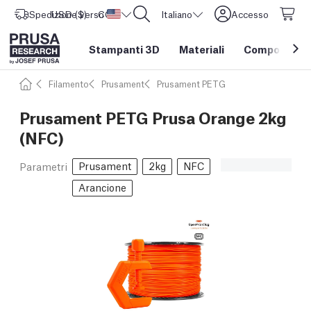
Spedizione verso
USD ($)
CORE One L: Ora disponibile!
Stati Uniti d'America
Italiano
Accesso
Stampanti 3D
Materiali
Componenti e
Filamento
Prusament
Prusament PETG
Prusament PETG Prusa Orange 2kg
(NFC)
Prusament
2kg
NFC
Parametri
Arancione