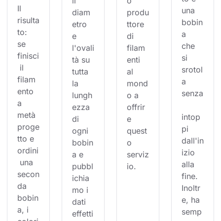
il 
o 
Il 
una 
diam
produ
risulta
bobin
etro 
ttore 
to: 
a 
e 
di 
se 
che 
l'ovali
filam
finisci
si 
tà su 
enti 
 il 
srotol
tutta 
al 
filam
a 
la 
mond
ento 
senza
lungh
o a 
a 
ezza 
offrir
metà 
intop
di 
e 
proge
pi 
ogni 
quest
tto e 
dall'in
bobin
o 
ordini
izio 
a e 
serviz
 una 
alla 
pubbl
io.
secon
fine. 
ichia
da 
Inoltr
mo i 
bobin
e, ha 
dati 
a, i 
semp
effetti