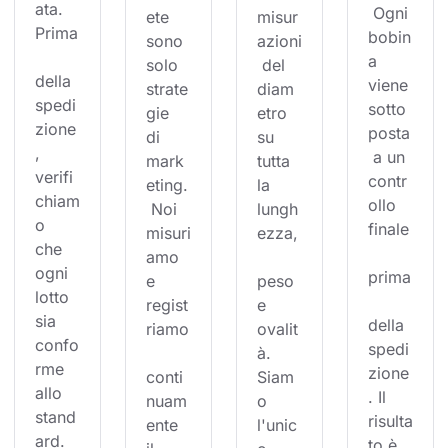
ata. 
 Ogni 
ete 
misur
Prima
bobin
sono 
azioni
a 
solo 
 del 
della 
viene 
strate
diam
spedi
sotto
gie 
etro 
zione
posta
di 
su 
, 
 a un 
mark
tutta 
verifi
contr
eting.
la 
chiam
ollo 
 Noi 
lungh
o 
finale
misuri
ezza,
che 
amo 
ogni 
prima
e 
peso 
lotto 
regist
e 
sia 
della 
riamo
ovalit
confo
spedi
à. 
rme 
zione
conti
Siam
allo 
. Il 
nuam
o 
stand
risulta
ente 
l'unic
ard. 
to è 