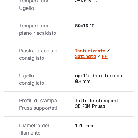
Temperatura 
250±10 °C
Ugello
Temperatura 
80±10 °C
piano riscaldato
Piastra d'acciaio 
Testurizzata
/
Satinata
/
PP
consigliato
Ugello 
ugello in ottone da
0,4 mm
consigliato
Profili di stampa 
Tutte le stampanti
3D FDM Prusa
Prusa supportati
Diametro del 
1.75 mm
filamento