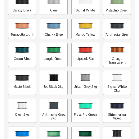
Galaxy Black
Clear
Signal White
Pistachio Green
Terracotta Light
Chalky Blue
Mango Yellow
Anthracite Grey
Ocean Blue
Jungle Green
Lipstick Red
Orange
Transparent
Matte Black
Jet Black 2kg
Urban Grey 2kg
Signal White
2kg
Clear 2kg
Anthracite Grey
Prusa Pro Green
Shimmering
2kg
Violet