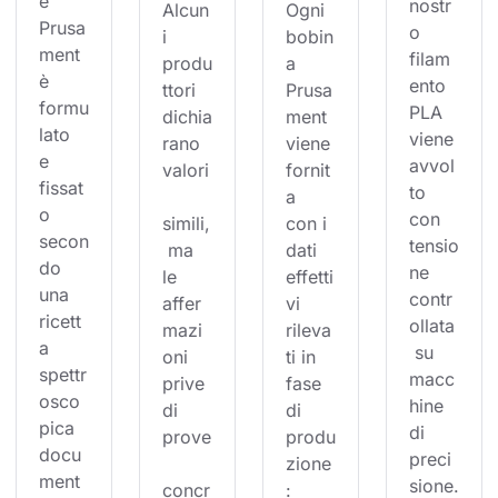
e 
nostr
Alcun
Ogni 
Prusa
o 
i 
bobin
ment 
filam
produ
a 
è 
ento 
ttori 
Prusa
formu
PLA 
dichia
ment 
lato 
viene 
rano 
viene 
e 
avvol
valori
fornit
fissat
to 
a 
o 
con 
simili,
con i 
secon
tensio
 ma 
dati 
do 
ne 
le 
effetti
una 
contr
affer
vi 
ricett
ollata
mazi
rileva
a 
 su 
oni 
ti in 
spettr
macc
prive 
fase 
osco
hine 
di 
di 
pica 
di 
prove
produ
docu
preci
zione
ment
sione.
concr
: 