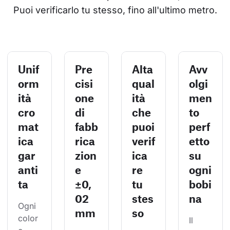
Puoi verificarlo tu stesso, fino all'ultimo metro.
Unif
Pre
Alta
Avv
orm
cisi
qual
olgi
ità
one
ità
men
cro
di
che
to
mat
fabb
puoi
perf
ica
rica
verif
etto
gar
zion
ica
su
anti
e
re
ogni
ta
±0,
tu
bobi
02
stes
na
Ogni 
mm
so
color
Il 