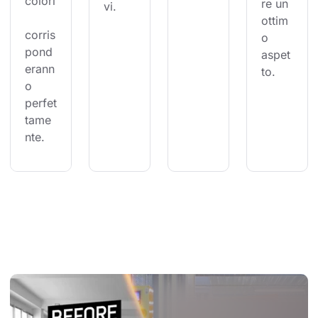
colori
re un 
vi.
ottim
corris
o 
pond
aspet
erann
to.
o 
perfet
tame
nte.