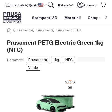
Spedizione verso
USD ($)
CORE One L: Ora disponibile!
Stati Uniti d'America
Italiano
Accesso
Stampanti 3D
Materiali
Componenti e
Filamento
Prusament
Prusament PETG
Prusament PETG Electric Green 1kg
(NFC)
Prusament
1kg
NFC
Parametri
Verde