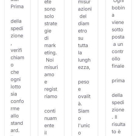
 Ogni 
ete 
misur
Prima
bobin
sono 
azioni
a 
solo 
 del 
della 
viene 
strate
diam
spedi
sotto
gie 
etro 
zione
posta
di 
su 
, 
 a un 
mark
tutta 
verifi
contr
eting.
la 
chiam
ollo 
 Noi 
lungh
o 
finale
misuri
ezza,
che 
amo 
ogni 
prima
e 
peso 
lotto 
regist
e 
sia 
della 
riamo
ovalit
confo
spedi
à. 
rme 
zione
conti
Siam
allo 
. Il 
nuam
o 
stand
risulta
ente 
l'unic
ard. 
to è 
il 
o 