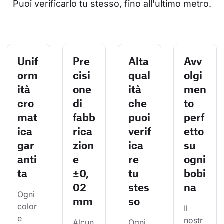
Puoi verificarlo tu stesso, fino all'ultimo metro.
Unif
Pre
Alta
Avv
orm
cisi
qual
olgi
ità
one
ità
men
cro
di
che
to
mat
fabb
puoi
perf
ica
rica
verif
etto
gar
zion
ica
su
anti
e
re
ogni
ta
±0,
tu
bobi
02
stes
na
Ogni 
mm
so
color
Il 
e 
nostr
Alcun
Ogni 