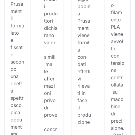
Prusa
o 
i 
bobin
ment 
filam
produ
a 
è 
ento 
ttori 
Prusa
formu
PLA 
dichia
ment 
lato 
viene 
rano 
viene 
e 
avvol
valori
fornit
fissat
to 
a 
o 
con 
simili,
con i 
secon
tensio
 ma 
dati 
do 
ne 
le 
effetti
una 
contr
affer
vi 
ricett
ollata
mazi
rileva
a 
 su 
oni 
ti in 
spettr
macc
prive 
fase 
osco
hine 
di 
di 
pica 
di 
prove
produ
docu
preci
zione
ment
sione.
concr
: 
ata. 