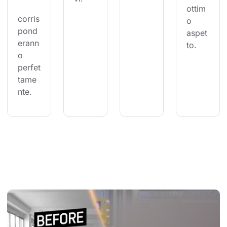
ottim
corris
o 
pond
aspet
erann
to.
o 
perfet
tame
nte.