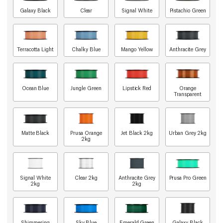
Galaxy Black
Clear
Signal White
Pistachio Green
Terracotta Light
Chalky Blue
Mango Yellow
Anthracite Grey
Ocean Blue
Jungle Green
Lipstick Red
Orange
Transparent
Matte Black
Prusa Orange
Jet Black 2kg
Urban Grey 2kg
2kg
Signal White
Clear 2kg
Anthracite Grey
Prusa Pro Green
2kg
2kg
Shimmering
Sky Blue
Emerald Green
Galaxy Black