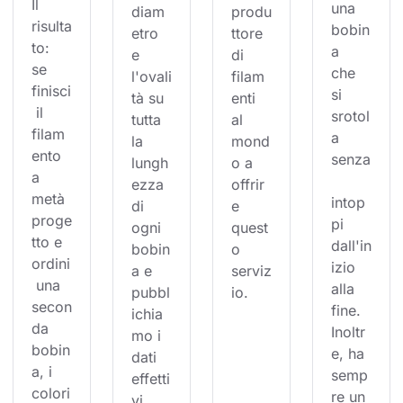
Il 
una 
diam
produ
risulta
bobin
etro 
ttore 
to: 
a 
e 
di 
se 
che 
l'ovali
filam
finisci
si 
tà su 
enti 
 il 
srotol
tutta 
al 
filam
a 
la 
mond
ento 
senza
lungh
o a 
a 
ezza 
offrir
metà 
intop
di 
e 
proge
pi 
ogni 
quest
tto e 
dall'in
bobin
o 
ordini
izio 
a e 
serviz
 una 
alla 
pubbl
io.
secon
fine. 
ichia
da 
Inoltr
mo i 
bobin
e, ha 
dati 
a, i 
semp
effetti
colori
re un 
vi.