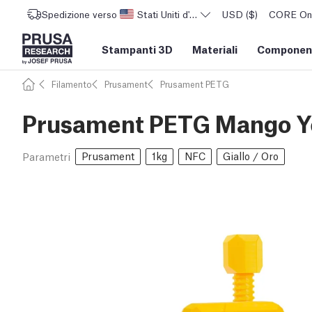
Spedizione verso
Stati Uniti d'America
USD ($)
CORE One 
Stampanti 3D
Materiali
Component
Filamento
Prusament
Prusament PETG
Prusament PETG Mango Ye
Prusament
1kg
NFC
Giallo / Oro
Parametri