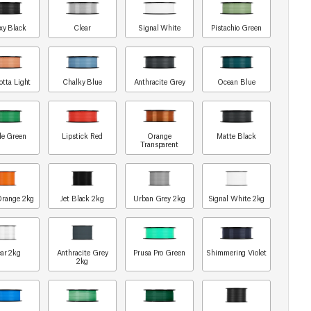
xy Black
Clear
Signal White
Pistachio Green
otta Light
Chalky Blue
Anthracite Grey
Ocean Blue
le Green
Lipstick Red
Orange
Matte Black
Transparent
Orange 2kg
Jet Black 2kg
Urban Grey 2kg
Signal White 2kg
ar 2kg
Anthracite Grey
Prusa Pro Green
Shimmering Violet
2kg