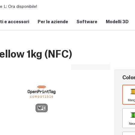
L: Ora disponibile!
i e accessori
Per le aziende
Software
Modelli 3D
llow 1kg (NFC)
Colo
Mang
Neo