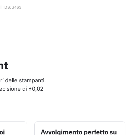
|
IDS: 3463
nt
ri delle stampanti. 
ecisione di ±0,02 
oi
Avvolgimento perfetto su