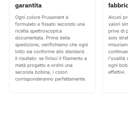
garantita
fabbri
Ogni colore Prusament è 
Alcuni pr
formulato e fissato secondo una 
valori si
ricetta spettroscopica 
prive di
documentata. Prima della 
solo stra
spedizione, verifichiamo che ogni 
misuriam
lotto sia conforme allo standard. 
continuam
Il risultato: se finisci il filamento a 
l'ovalità
metà progetto e ordini una 
ogni bobi
seconda bobina, i colori 
effettivi.
corrisponderanno perfettamente.