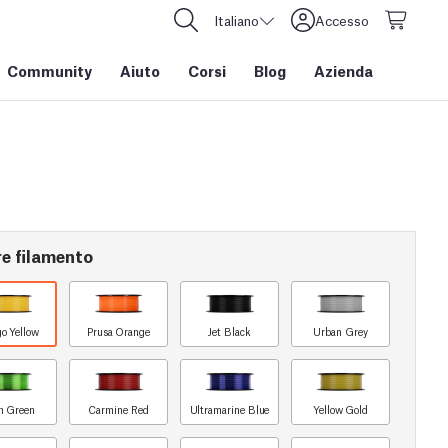
Italiano
Accesso
Community
Aiuto
Corsi
Blog
Azienda
re filamento
o Yellow
Prusa Orange
Jet Black
Urban Grey
n Green
Carmine Red
Ultramarine Blue
Yellow Gold