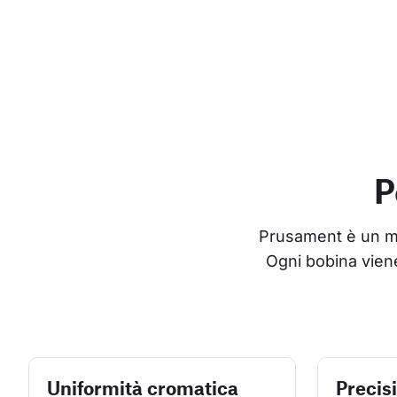
P
Prusament è un mate
Ogni bobina viene
Uniformità cromatica
Precis