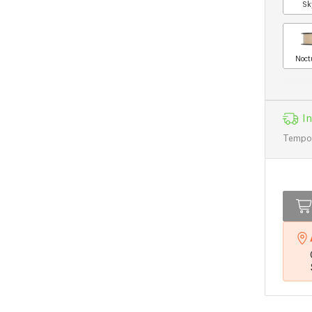
Sk
Noct
I
Tempo d