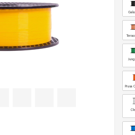
Gala
Terrac
Jung
Prusa 
Cle