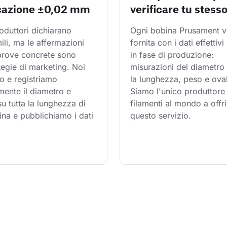
cazione ±0,02 mm
verificare tu stess
oduttori dichiarano 
Ogni bobina Prusament v
mili, ma le affermazioni 
fornita con i dati effettivi 
 prove concrete sono 
in fase di produzione: 
tegie di marketing. Noi 
misurazioni del diametro 
o e registriamo 
la lunghezza, peso e oval
ente il diametro e 
Siamo l'unico produttore 
 su tutta la lunghezza di 
filamenti al mondo a offri
na e pubblichiamo i dati 
questo servizio.