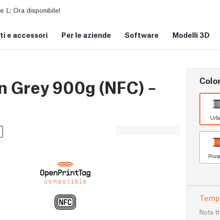
L: Ora disponibile!
i e accessori
Per le aziende
Software
Modelli 3D
Colo
n Grey 900g (NFC) –
Urb
Prus
Tempo
Note th