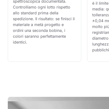
spettroscopica documentata. 
è il limi
Controlliamo ogni lotto rispetto 
media: q
allo standard prima della 
tolleranz
spedizione. Il risultato: se finisci il 
±0,04 mm,
materiale a metà progetto e 
molto più
ordini una seconda bobina, i 
registria
colori saranno perfettamente 
diametro 
identici.
lunghezz
pubblichi