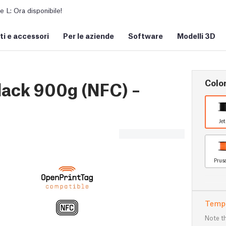
L: Ora disponibile!
i e accessori
Per le aziende
Software
Modelli 3D
Colo
lack 900g (NFC) –
Je
Prus
Tempo
Note th