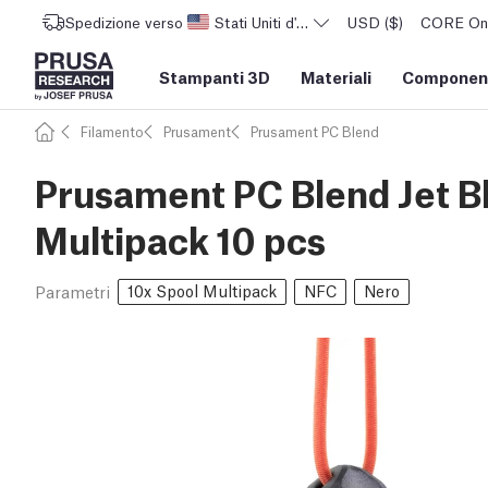
Spedizione verso
Stati Uniti d'America
USD ($)
CORE One 
Stampanti 3D
Materiali
Component
Filamento
Prusament
Prusament PC Blend
Prusament PC Blend Jet B
Multipack 10 pcs
10x Spool Multipack
NFC
Nero
Parametri