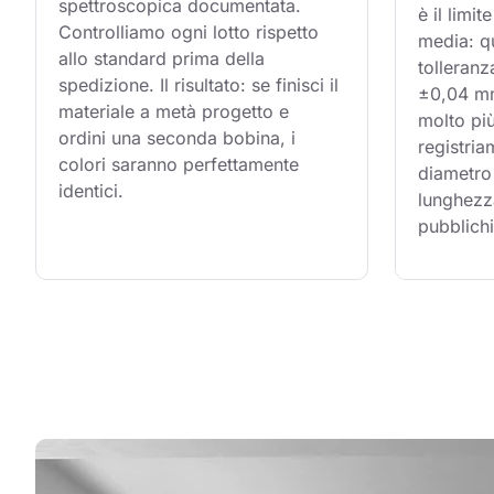
spettroscopica documentata. 
è il limi
Controlliamo ogni lotto rispetto 
media: q
allo standard prima della 
tolleranz
spedizione. Il risultato: se finisci il 
±0,04 mm,
materiale a metà progetto e 
molto più
ordini una seconda bobina, i 
registria
colori saranno perfettamente 
diametro 
identici.
lunghezz
pubblichi