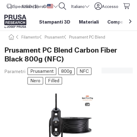
Spedizione verso
USD ($)
CORE One L: Ora disponibile!
Stati Uniti d'America
Italiano
Accesso
Stampanti 3D
Materiali
Componenti e
Filamento
Prusament
Prusament PC Blend
Prusament PC Blend Carbon Fiber
Black 800g (NFC)
Prusament
800g
NFC
Parametri
Nero
Filled