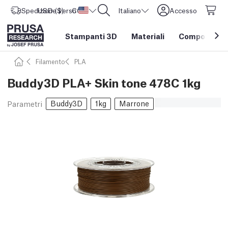
Spedizione verso
USD ($)
CORE One L: Ora disponibile!
Stati Uniti d'America
Italiano
Accesso
Stampanti 3D
Materiali
Componenti e
Filamento
PLA
Buddy3D PLA+ Skin tone 478C 1kg
Buddy3D
1kg
Marrone
Parametri