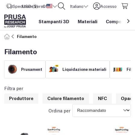
Spedizione verso
USD ($)
CORE One L: Ora disponibile!
Stati Uniti d'America
Italiano
Accesso
Stampanti 3D
Materiali
Componenti e
Filamento
Filamento
Prusament
Liquidazione materiali
Fila
Filtra per
Produttore
Colore filamento
NFC
Opaci
Ordina per