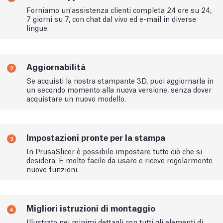
Forniamo un'assistenza clienti completa 24 ore su 24,
7 giorni su 7, con chat dal vivo ed e-mail in diverse
lingue.
Aggiornabilità
2
Se acquisti la nostra stampante 3D, puoi aggiornarla in
un secondo momento alla nuova versione, senza dover
acquistare un nuovo modello.
Impostazioni pronte per la stampa
3
In PrusaSlicer è possibile impostare tutto ciò che si
desidera. È molto facile da usare e riceve regolarmente
nuove funzioni.
Migliori istruzioni di montaggio
4
Illustrato nei minimi dettagli con tutti gli elementi di