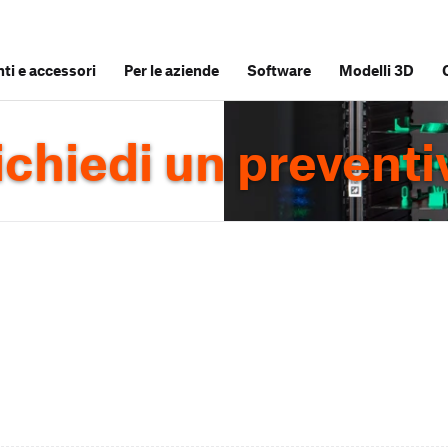
i e accessori
Per le aziende
Software
Modelli 3D
ichiedi un preventi