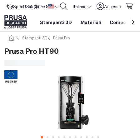
Spedizione verso
USD ($)
CORE One L: Ora disponibile!
Stati Uniti d'America
Italiano
Accesso
Stampanti 3D
Materiali
Componenti e
Stampanti 3D
Prusa Pro
Prusa Pro HT90