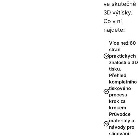
ve skutečné 
3D výtisky.
Co v ní 
najdete:  
Více než 60
stran
praktických
znalostí o 3D
tisku.
Přehled
kompletního
tiskového
procesu
krok za
krokem.
Průvodce
materiály a
návody pro
slicování.