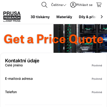
Čeština
Přihlásit se
3D tiskárny
Materiály
Díly
&
příslušens
Get a Price Quote
Kontaktní údaje
Celé jméno
Povinné
E-mailová adresa
Povinné
Telefon
Povinné