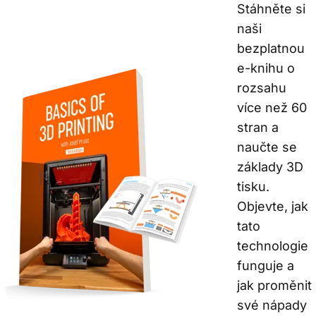
Stáhněte si 
naši 
bezplatnou 
e-knihu o 
rozsahu 
více než 60 
stran a 
naučte se 
základy 3D 
tisku. 
Objevte, jak 
tato 
technologie 
funguje a 
jak proměnit 
své nápady 