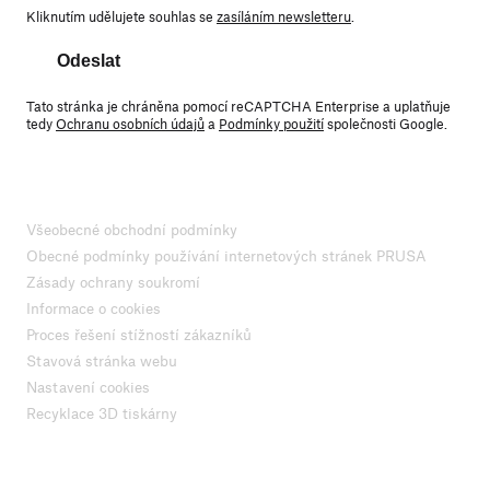
Kliknutím udělujete souhlas se
zasíláním newsletteru
.
Odeslat
Tato stránka je chráněna pomocí reCAPTCHA Enterprise a uplatňuje
tedy
Ochranu osobních údajů
a
Podmínky použití
společnosti Google.
Všeobecné obchodní podmínky
Obecné podmínky používání internetových stránek PRUSA
Zásady ochrany soukromí
Informace o cookies
Proces řešení stížností zákazníků
Stavová stránka webu
Nastavení cookies
Recyklace 3D tiskárny