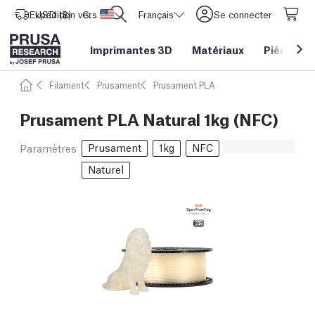
Expédition vers
USD ($)
CORE One L: Maintenant en stock !
Etats-Unis d'Amérique
Français
Se connecter
Imprimantes 3D
Matériaux
Pièces
&
Filament
Prusament
Prusament PLA
Prusament PLA Natural 1kg (NFC)
Prusament
1kg
NFC
Paramètres
Naturel