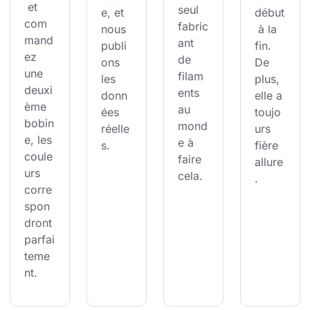
 et 
seul 
e, et 
début
com
fabric
nous 
 à la 
mand
ant 
publi
fin. 
ez 
de 
ons 
De 
une 
filam
les 
plus, 
deuxi
ents 
donn
elle a 
ème 
au 
ées 
toujo
bobin
mond
réelle
urs 
e, les 
e à 
s.
fière 
coule
faire 
allure
urs 
cela.
.
corre
spon
dront 
parfai
teme
nt.