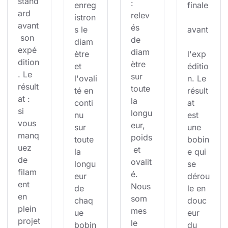
stand
: 
enreg
finale
ard 
relev
istron
avant
és 
s le 
avant
 son 
de 
diam
expé
diam
ètre 
l'exp
dition
ètre 
et 
éditio
. Le 
sur 
l'ovali
n. Le 
résult
toute 
té en 
résult
at : 
la 
conti
at 
si 
longu
nu 
est 
vous 
eur, 
sur 
une 
manq
poids
toute 
bobin
uez 
 et 
la 
e qui 
de 
ovalit
longu
se 
filam
é. 
eur 
dérou
ent 
Nous 
de 
le en 
en 
som
chaq
douc
plein 
mes 
ue 
eur 
projet
le 
bobin
du 