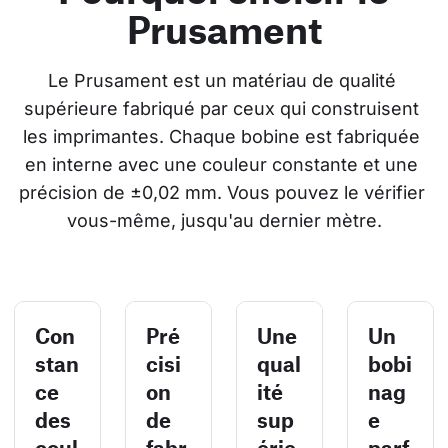
Prusament
Le Prusament est un matériau de qualité 
supérieure fabriqué par ceux qui construisent 
les imprimantes. Chaque bobine est fabriquée 
en interne avec une couleur constante et une 
précision de ±0,02 mm. Vous pouvez le vérifier 
vous-même, jusqu'au dernier mètre.
Con
Pré
Une
Un
stan
cisi
qual
bobi
ce
on
ité
nag
des
de
sup
e
coul
fabr
érie
parf