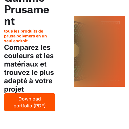
Prusame
nt
tous les produits de
prusa polymers en un
seul endroit
Comparez les
couleurs et les
matériaux et
trouvez le plus
adapté à votre
projet
Download
portfolio (PDF)