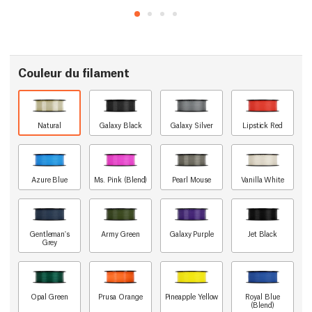
Couleur du filament
Natural
Galaxy Black
Galaxy Silver
Lipstick Red
Azure Blue
Ms. Pink (Blend)
Pearl Mouse
Vanilla White
Gentleman's
Army Green
Galaxy Purple
Jet Black
Grey
Opal Green
Prusa Orange
Pineapple Yellow
Royal Blue
(Blend)