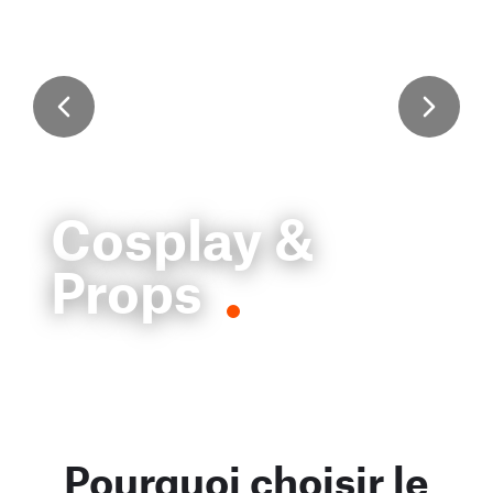
Cosplay &
Props
Pourquoi choisir le