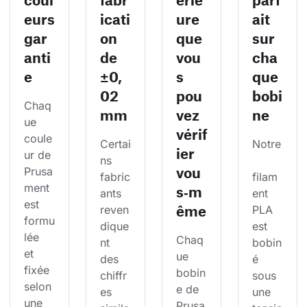
eurs
icati
ure
ait
gar
on
que
sur
anti
de
vou
cha
e
±0,
s
que
02
pou
bobi
Chaq
mm
vez
ne
ue 
vérif
coule
Certai
Notre
ier
ur de 
ns 
vou
Prusa
fabric
filam
ment 
s‑m
ants 
ent 
est 
ême
reven
PLA 
formu
dique
est 
lée 
Chaq
nt 
bobin
et 
ue 
des 
é 
fixée 
bobin
chiffr
sous 
selon 
e de 
es 
une 
une 
Prusa