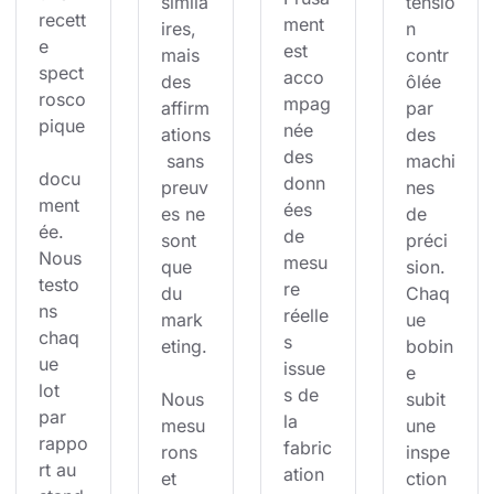
simila
tensio
recett
ment 
ires, 
n 
e 
est 
mais 
contr
spect
acco
des 
ôlée 
rosco
mpag
affirm
par 
pique
née 
ations
des 
des 
 sans 
machi
docu
donn
preuv
nes 
ment
ées 
es ne 
de 
ée. 
de 
sont 
préci
Nous 
mesu
que 
sion. 
testo
re 
du 
Chaq
ns 
réelle
mark
ue 
chaq
s 
eting.
bobin
ue 
issue
e 
lot 
s de 
Nous 
subit 
par 
la 
mesu
une 
rappo
fabric
rons 
inspe
rt au 
ation 
et 
ction 