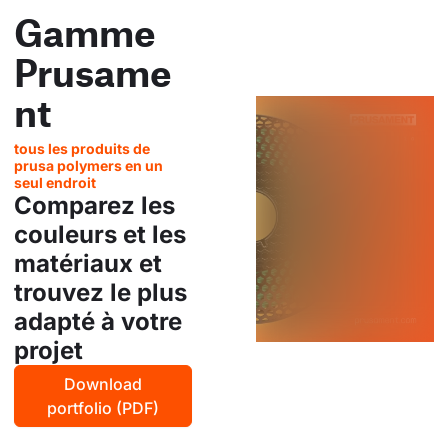
Gamme
Prusame
nt
tous les produits de
prusa polymers en un
seul endroit
Comparez les
couleurs et les
matériaux et
trouvez le plus
adapté à votre
projet
Download
portfolio (PDF)