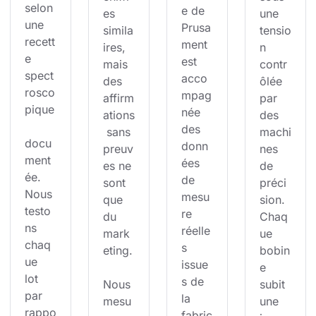
selon 
e de 
es 
une 
une 
Prusa
simila
tensio
recett
ment 
ires, 
n 
e 
est 
mais 
contr
spect
acco
des 
ôlée 
rosco
mpag
affirm
par 
pique
née 
ations
des 
des 
 sans 
machi
docu
donn
preuv
nes 
ment
ées 
es ne 
de 
ée. 
de 
sont 
préci
Nous 
mesu
que 
sion. 
testo
re 
du 
Chaq
ns 
réelle
mark
ue 
chaq
s 
eting.
bobin
ue 
issue
e 
lot 
s de 
Nous 
subit 
par 
la 
mesu
une 
rappo
fabric