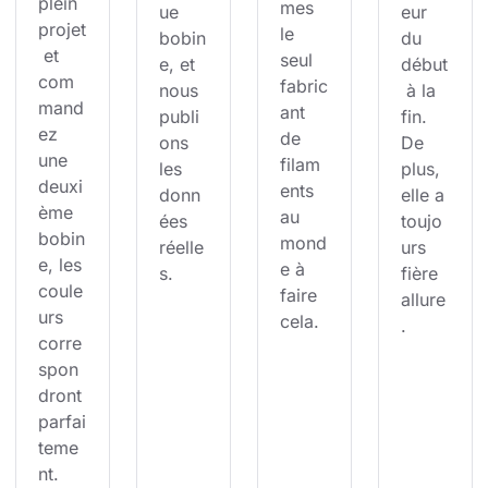
plein 
mes 
ue 
eur 
projet
le 
bobin
du 
 et 
seul 
e, et 
début
com
fabric
nous 
 à la 
mand
ant 
publi
fin. 
ez 
de 
ons 
De 
une 
filam
les 
plus, 
deuxi
ents 
donn
elle a 
ème 
au 
ées 
toujo
bobin
mond
réelle
urs 
e, les 
e à 
s.
fière 
coule
faire 
allure
urs 
cela.
.
corre
spon
dront 
parfai
teme
nt.