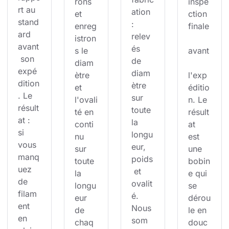
rons 
inspe
rt au 
ation 
et 
ction 
stand
: 
enreg
finale
ard 
relev
istron
avant
és 
s le 
avant
 son 
de 
diam
expé
diam
ètre 
l'exp
dition
ètre 
et 
éditio
. Le 
sur 
l'ovali
n. Le 
résult
toute 
té en 
résult
at : 
la 
conti
at 
si 
longu
nu 
est 
vous 
eur, 
sur 
une 
manq
poids
toute 
bobin
uez 
 et 
la 
e qui 
de 
ovalit
longu
se 
filam
é. 
eur 
dérou
ent 
Nous 
de 
le en 
en 
som
chaq
douc