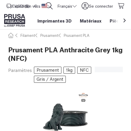
Expédition vers
USD ($)
CORE One L: Maintenant en stock !
Etats-Unis d'Amérique
Français
Se connecter
Imprimantes 3D
Matériaux
Pièces
&
Filament
Prusament
Prusament PLA
Prusament PLA Anthracite Grey 1kg
(NFC)
Prusament
1kg
NFC
Paramètres
Gris / Argent