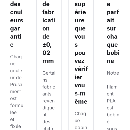
des
de
sup
e
coul
fabr
érie
parf
eurs
icati
ure
ait
gar
on
que
sur
anti
de
vou
cha
e
±0,
s
que
02
pou
bobi
Chaq
mm
vez
ne
ue 
vérif
coule
Certai
Notre
ier
ur de 
ns 
vou
Prusa
fabric
filam
ment 
s‑m
ants 
ent 
est 
ême
reven
PLA 
formu
dique
est 
lée 
Chaq
nt 
bobin
et 
ue 
des 
é 
fixée 
bobin
chiffr
sous 