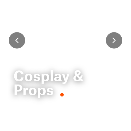
Cosplay &
Props