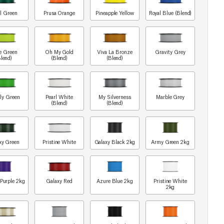
l Green
Prusa Orange
Pineapple Yellow
Royal Blue (Blend)
e Green
Oh My Gold
Viva La Bronze
Gravity Grey
Blend)
(Blend)
(Blend)
ly Green
Pearl White
My Silverness
Marble Grey
(Blend)
(Blend)
xy Green
Pristine White
Galaxy Black 2kg
Army Green 2kg
 Purple 2kg
Galaxy Red
Azure Blue 2kg
Pristine White
2kg