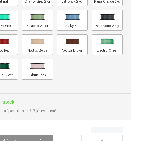
atural
Gravity Grey 2kg
Jet Black 2kg
Prusa Orange 2kg
Pro Green
Pistachio Green
Chalky Blue
Anthracite Grey
od Red
Noctua Beige
Noctua Brown
Electric Green
ld Green
Sakura Pink
n stock
e préparation : 1 à 3 jours ouvrés.