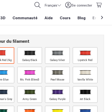
Français
Se connecter
 3D
Communauté
Aide
Cours
Blog
Entreprise
eur du filament
ck Red 2kg
Galaxy Black
Galaxy Silver
Lipstick Red
re Blue
Ms. Pink (Blend)
Pearl Mouse
Vanilla White
man's Grey
Army Green
Galaxy Purple
Jet Black