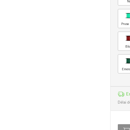
N
Prusa 
Blo
Emera
E
Délai d