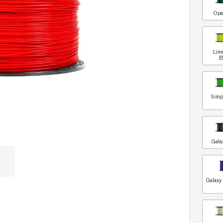
Opa
Lim
(
Simp
Gala
Galaxy