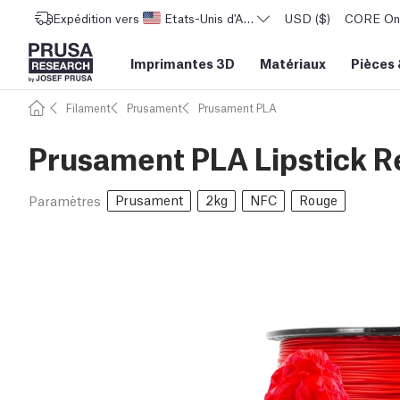
Expédition vers
Etats-Unis d'Amérique
USD ($)
CORE One 
Imprimantes 3D
Matériaux
Pièces
Filament
Prusament
Prusament PLA
Prusament PLA Lipstick R
Prusament
2kg
NFC
Rouge
Paramètres