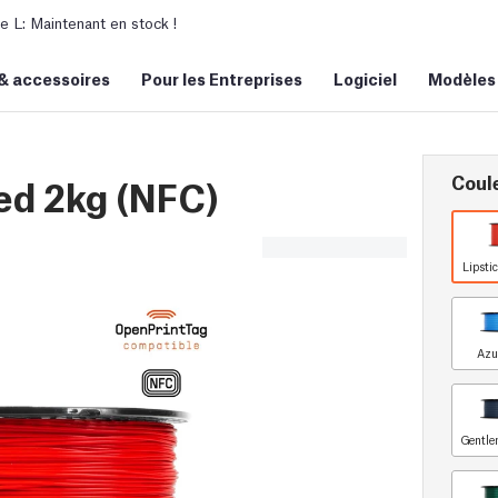
L: Maintenant en stock !
&
accessoires
Pour les Entreprises
Logiciel
Modèles
Coul
ed 2kg (NFC)
Lipsti
Azu
Gentle