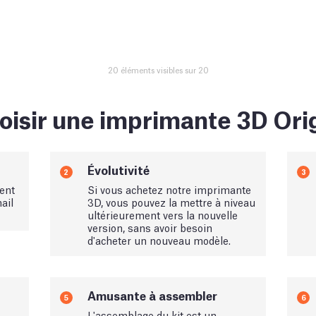
20 éléments visibles sur 20
oisir une imprimante 3D Orig
Évolutivité
2
3
ent
Si vous achetez notre imprimante
ail
3D, vous pouvez la mettre à niveau
ultérieurement vers la nouvelle
version, sans avoir besoin
d'acheter un nouveau modèle.
Amusante à assembler
5
6
L'assemblage du kit est un