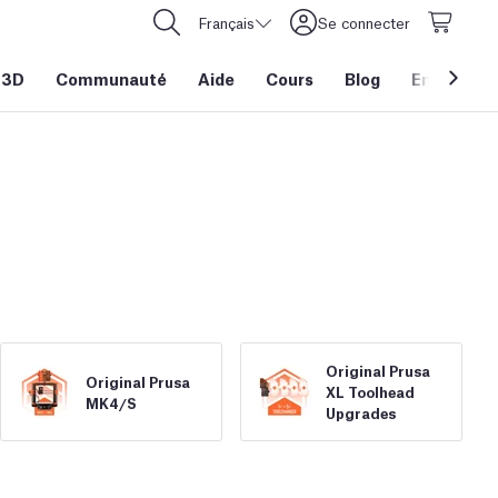
Français
Se connecter
 3D
Communauté
Aide
Cours
Blog
Entreprise
Original Prusa
Original Prusa
XL Toolhead
MK4/
S
Upgrades