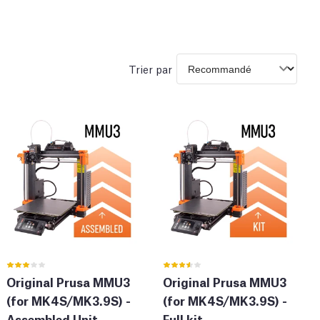
Trier par
Original Prusa MMU3
Original Prusa MMU3
(for MK4S/MK3.9S) -
(for MK4S/MK3.9S) -
Assembled Unit
Full kit