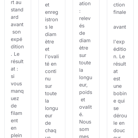
rt au 
ation 
et 
ction 
stand
: 
enreg
finale
ard 
relev
istron
avant
és 
s le 
avant
 son 
de 
diam
expé
diam
ètre 
l'exp
dition
ètre 
et 
éditio
. Le 
sur 
l'ovali
n. Le 
résult
toute 
té en 
résult
at : 
la 
conti
at 
si 
longu
nu 
est 
vous 
eur, 
sur 
une 
manq
poids
toute 
bobin
uez 
 et 
la 
e qui 
de 
ovalit
longu
se 
filam
é. 
eur 
dérou
ent 
Nous 
de 
le en 
en 
som
chaq
douc
plein 
mes 
ue 
eur 