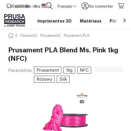
Expédition vers
USD ($)
CORE One L: Maintenant en stock !
Etats-Unis d'Amérique
Français
Se connecter
Imprimantes 3D
Matériaux
Pièces
&
Filament
Prusament
Prusament PLA
Prusament PLA Blend Ms. Pink 1kg
(NFC)
Prusament
1kg
NFC
Paramètres
Różowy
Silk