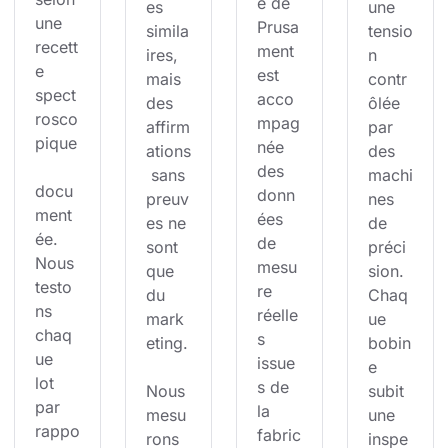
e de 
es 
une 
une 
Prusa
simila
tensio
recett
ment 
ires, 
n 
e 
est 
mais 
contr
spect
acco
des 
ôlée 
rosco
mpag
affirm
par 
pique
née 
ations
des 
des 
 sans 
machi
docu
donn
preuv
nes 
ment
ées 
es ne 
de 
ée. 
de 
sont 
préci
Nous 
mesu
que 
sion. 
testo
re 
du 
Chaq
ns 
réelle
mark
ue 
chaq
s 
eting.
bobin
ue 
issue
e 
lot 
s de 
Nous 
subit 
par 
la 
mesu
une 
rappo
fabric
rons 
inspe