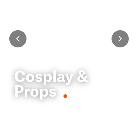
Cosplay &
Props