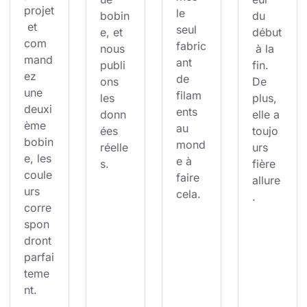
projet
le 
bobin
du 
 et 
seul 
e, et 
début
com
fabric
nous 
 à la 
mand
ant 
publi
fin. 
ez 
de 
ons 
De 
une 
filam
les 
plus, 
deuxi
ents 
donn
elle a 
ème 
au 
ées 
toujo
bobin
mond
réelle
urs 
e, les 
e à 
s.
fière 
coule
faire 
allure
urs 
cela.
.
corre
spon
dront 
parfai
teme
nt.