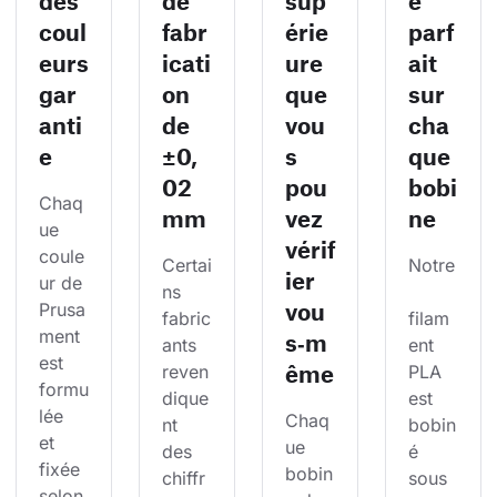
des
de
sup
e
coul
fabr
érie
parf
eurs
icati
ure
ait
gar
on
que
sur
anti
de
vou
cha
e
±0,
s
que
02
pou
bobi
Chaq
mm
vez
ne
ue 
vérif
coule
Certai
Notre
ier
ur de 
ns 
vou
Prusa
fabric
filam
ment 
s‑m
ants 
ent 
est 
ême
reven
PLA 
formu
dique
est 
lée 
Chaq
nt 
bobin
et 
ue 
des 
é 
fixée 
bobin
chiffr
sous 
selon 