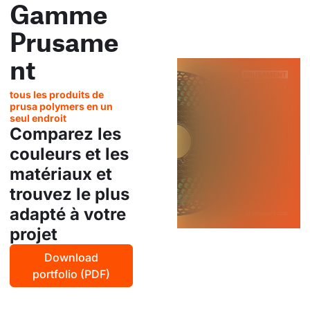
Gamme
Prusame
nt
tous les produits de
prusa polymers en un
seul endroit
Comparez les
couleurs et les
matériaux et
trouvez le plus
adapté à votre
projet
Download
portfolio (PDF)