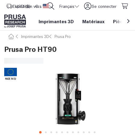
Expédition vers
USD ($)
CORE One L: Maintenant en stock !
Etats-Unis d'Amérique
Français
Se connecter
Imprimantes 3D
Matériaux
Pièces
&
Imprimantes 3D
Prusa Pro
Prusa Pro HT90