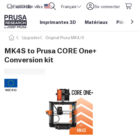
Expédition vers
USD ($)
CORE One L: Maintenant en stock !
Etats-Unis d'Amérique
Français
Se connecter
Imprimantes 3D
Matériaux
Pièces
&
Upgrades
Original Prusa MK4/S
MK4S to Prusa CORE One+
Conversion kit