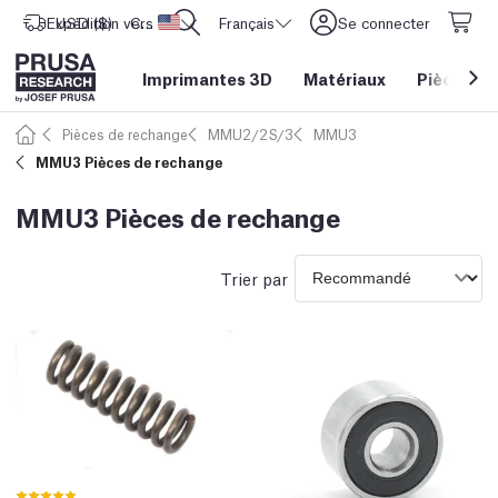
Expédition vers
USD ($)
CORE One L: Maintenant en stock !
Etats-Unis d'Amérique
Français
Se connecter
Imprimantes 3D
Matériaux
Pièces
&
Pièces de rechange
MMU2/2S/3
MMU3
MMU3 Pièces de rechange
MMU3 Pièces de rechange
Trier par