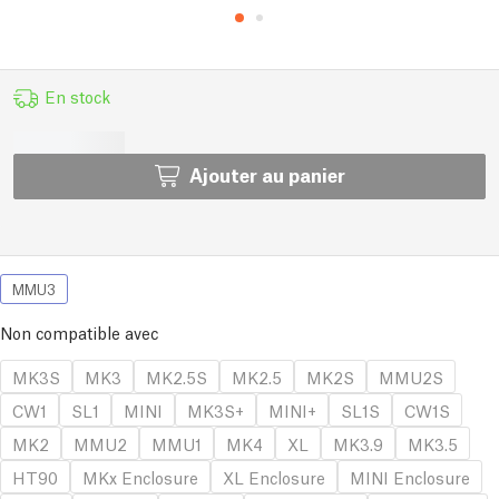
En stock
Ajouter au panier
MMU3
Non compatible avec
MK3S
MK3
MK2.5S
MK2.5
MK2S
MMU2S
CW1
SL1
MINI
MK3S+
MINI+
SL1S
CW1S
MK2
MMU2
MMU1
MK4
XL
MK3.9
MK3.5
HT90
MKx Enclosure
XL Enclosure
MINI Enclosure