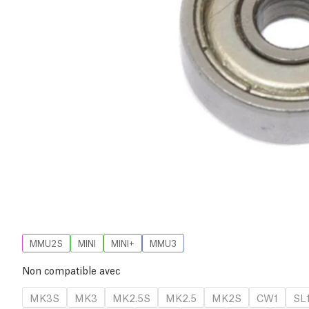
MMU2S
MINI
MINI+
MMU3
Non compatible avec
MK3S
MK3
MK2.5S
MK2.5
MK2S
CW1
SL