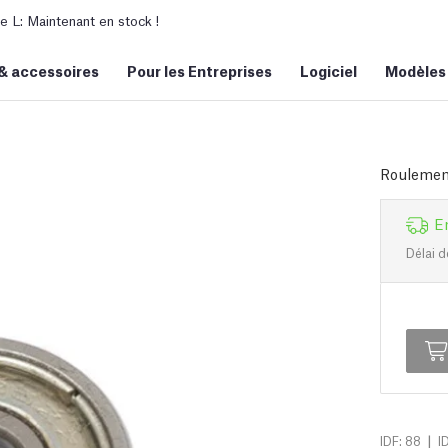
L: Maintenant en stock !
&
accessoires
Pour les Entreprises
Logiciel
Modèles
Roulemen
E
Délai d
|
IDF: 88
I