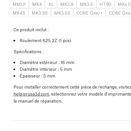
MMU1
MK4
XL
MK3.9
MK3.5
HT90
MKx E
MK4S
MK3.9S
MK3.5S
CORE One/+
CORE One
Ce produit inclut :
Roulement 625 2Z (1 pcs)
Spécifications :
Diamètre extérieur : 16 mm
Diamètre intérieur : 5 mm
Épaisseur : 5 mm
Pour installer correctement cette pièce de rechange, visit
help.prusa3d.com
, sélectionnez votre modèle d'imprimante
le manuel de réparation.