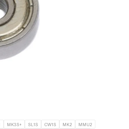
1
MK3S+
SL1S
CW1S
MK2
MMU2