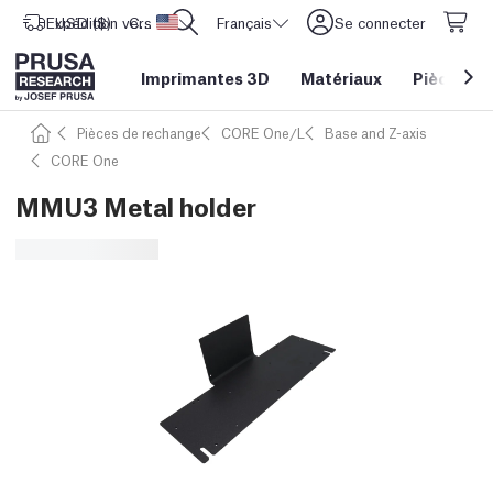
Expédition vers
USD ($)
CORE One L: Maintenant en stock !
Etats-Unis d'Amérique
Français
Se connecter
Imprimantes 3D
Matériaux
Pièces
&
Pièces de rechange
CORE One/L
Base and Z-axis
CORE One
MMU3 Metal holder