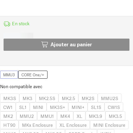
En stock
Ajouter au panier
MMU3
CORE One/+
Non compatible avec
MK3S
MK3
MK2.5S
MK2.5
MK2S
MMU2S
CW1
SL1
MINI
MK3S+
MINI+
SL1S
CW1S
MK2
MMU2
MMU1
MK4
XL
MK3.9
MK3.5
HT90
MKx Enclosure
XL Enclosure
MINI Enclosure