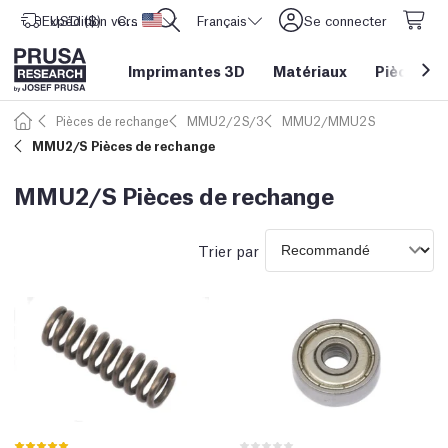
Expédition vers
USD ($)
CORE One L: Maintenant en stock !
Etats-Unis d'Amérique
Français
Se connecter
Imprimantes 3D
Matériaux
Pièces
&
Pièces de rechange
MMU2/2S/3
MMU2/MMU2S
MMU2/S Pièces de rechange
MMU2/S Pièces de rechange
Trier par