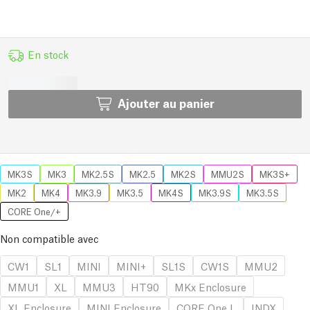
En stock
Ajouter au panier
MK3S
MK3
MK2.5S
MK2.5
MK2S
MMU2S
MK3S+
MK2
MK4
MK3.9
MK3.5
MK4S
MK3.9S
MK3.5S
CORE One/+
Non compatible avec
CW1
SL1
MINI
MINI+
SL1S
CW1S
MMU2
MMU1
XL
MMU3
HT90
MKx Enclosure
XL Enclosure
MINI Enclosure
CORE One L
INDX