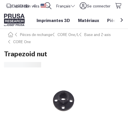
Expédition vers
USD ($)
CORE One L: Maintenant en stock !
Etats-Unis d'Amérique
Français
Se connecter
Imprimantes 3D
Matériaux
Pièces
&
Pièces de rechange
CORE One/L
Base and Z-axis
CORE One
Trapezoid nut