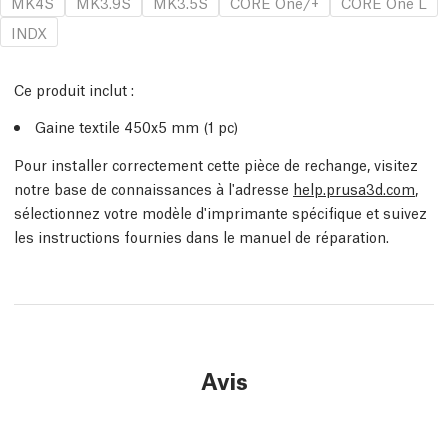
MK4S
MK3.9S
MK3.5S
CORE One/+
CORE One L
INDX
Ce produit inclut :
Gaine textile 450x5 mm (1
pc
)
Pour installer correctement cette pièce de rechange, visitez
notre base de connaissances à l'adresse
help.prusa3d.com
,
sélectionnez votre modèle d'imprimante spécifique et suivez
les instructions fournies dans le manuel de réparation.
Avis