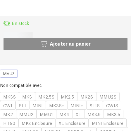
En stock
Ajouter au panier
MMU3
Non compatible avec
MK3S
MK3
MK2.5S
MK2.5
MK2S
MMU2S
CW1
SL1
MINI
MK3S+
MINI+
SL1S
CW1S
MK2
MMU2
MMU1
MK4
XL
MK3.9
MK3.5
HT90
MKx Enclosure
XL Enclosure
MINI Enclosure