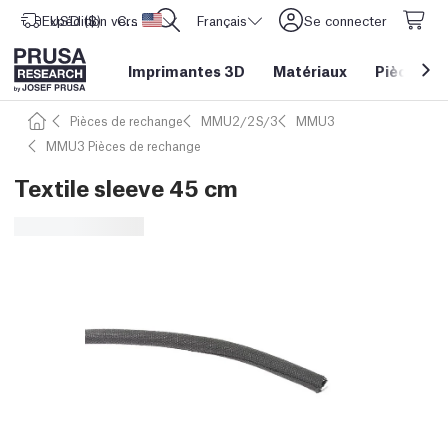
Expédition vers
USD ($)
CORE One L: Maintenant en stock !
Etats-Unis d'Amérique
Français
Se connecter
Imprimantes 3D
Matériaux
Pièces
&
Pièces de rechange
MMU2/2S/3
MMU3
MMU3 Pièces de rechange
Textile sleeve 45 cm