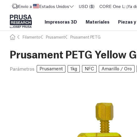
Envío a
Estados Unidos
USD ($)
CORE One L: ¡Ya di
Impresoras 3D
Materiales
Piezas y
Filamento
Prusament
Prusament PETG
Prusament PETG Yellow Go
Prusament
1kg
NFC
Amarillo / Oro
Parámetros