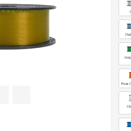
Chal
Jung
Prusa 
Cle