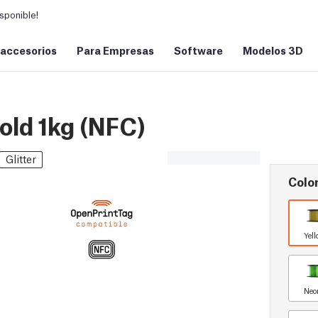
sponible!
 accesorios
Para Empresas
Software
Modelos 3D
ld 1kg (NFC)
Glitter
Color
Yell
Neo