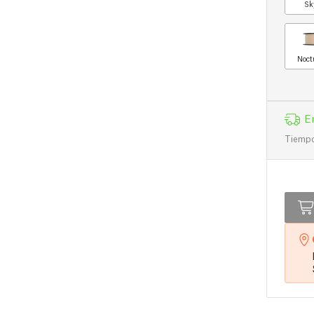
Sk
Noct
E
Tiempo 