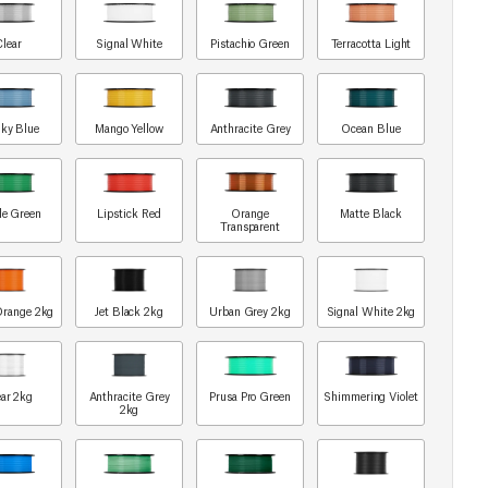
Clear
Signal White
Pistachio Green
Terracotta Light
ky Blue
Mango Yellow
Anthracite Grey
Ocean Blue
le Green
Lipstick Red
Orange
Matte Black
Transparent
Orange 2kg
Jet Black 2kg
Urban Grey 2kg
Signal White 2kg
ar 2kg
Anthracite Grey
Prusa Pro Green
Shimmering Violet
2kg