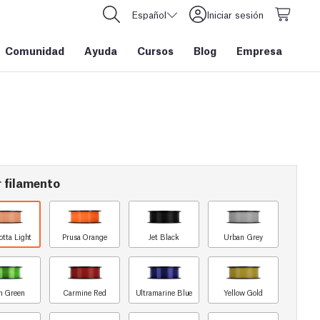
Español
Iniciar sesión
Comunidad
Ayuda
Cursos
Blog
Empresa
 filamento
otta Light
Prusa Orange
Jet Black
Urban Grey
n Green
Carmine Red
Ultramarine Blue
Yellow Gold