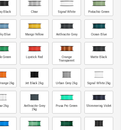
xy Black
Clear
Signal White
Pistachio Green
ky Blue
Mango Yellow
Anthracite Grey
Ocean Blue
le Green
Lipstick Red
Orange
Matte Black
Transparent
Orange 2kg
Jet Black 2kg
Urban Grey 2kg
Signal White 2kg
ar 2kg
Anthracite Grey
Prusa Pro Green
Shimmering Violet
2kg