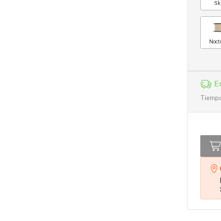
Sk
Noct
E
Tiempo 