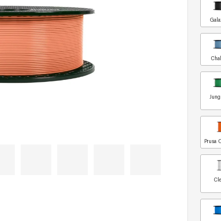
Gala
Chal
Jung
Prusa 
Cle