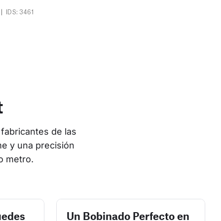
|
IDS: 3461
t
fabricantes de las 
e y una precisión 
o metro.
uedes
Un Bobinado Perfecto en