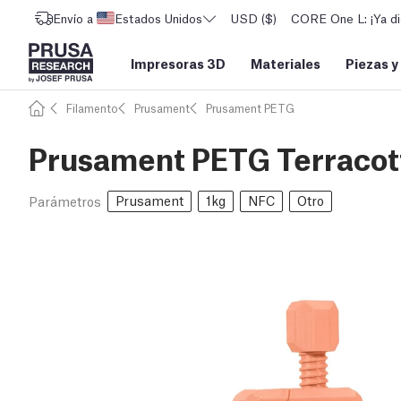
Envío a
Estados Unidos
USD ($)
CORE One L: ¡Ya di
Impresoras 3D
Materiales
Piezas y
Filamento
Prusament
Prusament PETG
Prusament PETG Terracott
Prusament
1kg
NFC
Otro
Parámetros