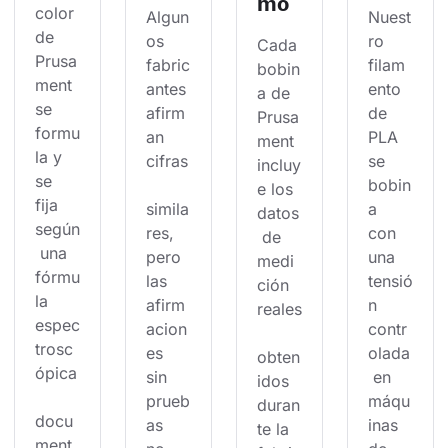
mo
color 
Algun
Nuest
de 
os 
ro 
Cada 
Prusa
fabric
filam
bobin
ment 
antes 
ento 
a de 
se 
afirm
de 
Prusa
formu
an 
PLA 
ment 
la y 
cifras
se 
incluy
se 
bobin
e los 
fija 
simila
a 
datos
según
res, 
con 
 de 
 una 
pero 
una 
medi
fórmu
las 
tensió
ción 
la 
afirm
n 
reales
espec
acion
contr
trosc
es 
olada
obten
ópica
sin 
 en 
idos 
prueb
máqu
duran
docu
as 
inas 
te la 
ment