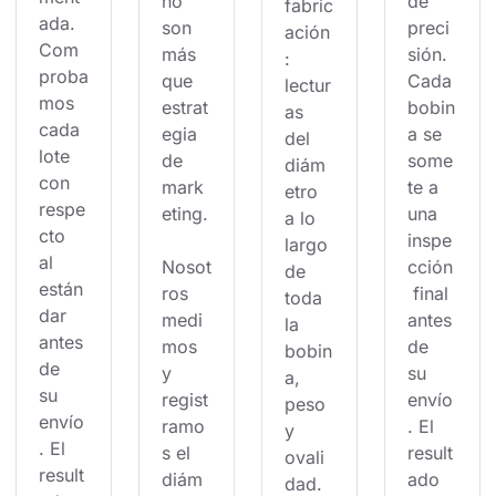
no 
de 
fabric
ada. 
son 
preci
ación
Com
más 
sión. 
: 
proba
que 
Cada 
lectur
mos 
estrat
bobin
as 
cada 
egia 
a se 
del 
lote 
de 
some
diám
con 
mark
te a 
etro 
respe
eting.
una 
a lo 
cto 
inspe
largo 
al 
Nosot
cción
de 
están
ros 
 final 
toda 
dar 
medi
antes 
la 
antes 
mos 
de 
bobin
de 
y 
su 
a, 
su 
regist
envío
peso 
envío
ramo
. El 
y 
. El 
s el 
result
ovali
result
diám
ado 
dad. 