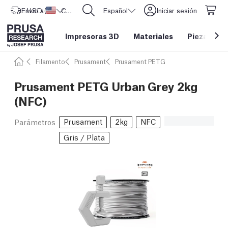
Envío a
USD ($)
Estados Unidos
CORE One L: ¡Ya disponible!
Español
Iniciar sesión
Impresoras 3D
Materiales
Piezas y a
Filamento
Prusament
Prusament PETG
Prusament PETG Urban Grey 2kg
(NFC)
Prusament
2kg
NFC
Parámetros
Gris / Plata