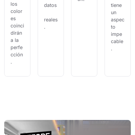
los 
datos
tiene 
color
un 
es 
reales
aspec
coinci
.
to 
dirán 
impe
a la 
cable
perfe
.
cción
.