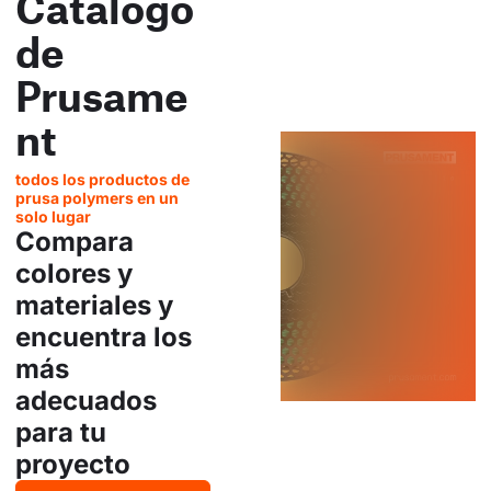
Catálogo
de
Prusame
nt
todos los productos de
prusa polymers en un
solo lugar
Compara
colores y
materiales y
encuentra los
más
adecuados
para tu
proyecto