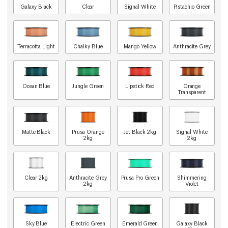
Galaxy Black
Clear
Signal White
Pistachio Green
Terracotta Light
Chalky Blue
Mango Yellow
Anthracite Grey
Ocean Blue
Jungle Green
Lipstick Red
Orange
Transparent
Matte Black
Prusa Orange
Jet Black 2kg
Signal White
2kg
2kg
Clear 2kg
Anthracite Grey
Prusa Pro Green
Shimmering
2kg
Violet
Sky Blue
Electric Green
Emerald Green
Galaxy Black