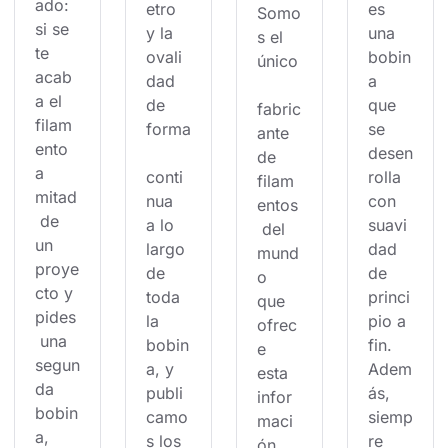
ado: 
etro 
es 
Somo
si se 
y la 
una 
s el 
te 
ovali
bobin
único
acab
dad 
a 
a el 
de 
que 
fabric
filam
forma
se 
ante 
ento 
desen
de 
a 
conti
rolla 
filam
mitad
nua 
con 
entos
 de 
a lo 
suavi
 del 
un 
largo 
dad 
mund
proye
de 
de 
o 
cto y 
toda 
princi
que 
pides
la 
pio a 
ofrec
 una 
bobin
fin. 
e 
segun
a, y 
Adem
esta 
da 
publi
ás, 
infor
bobin
camo
siemp
maci
a, 
s los 
re 
ón.