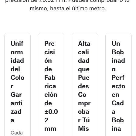
mismo, hasta el último metro.
Unif
Pre
Alta
Un
orm
cisi
cali
Bob
idad
ón
dad
inad
del
de
que
o
Colo
Fab
Pue
Perf
r
rica
des
ecto
Gar
ción
Co
en
anti
de
mpr
Cad
zad
±0.0
oba
a
a
2
r Tú
Bob
mm
Mis
ina
Cada 